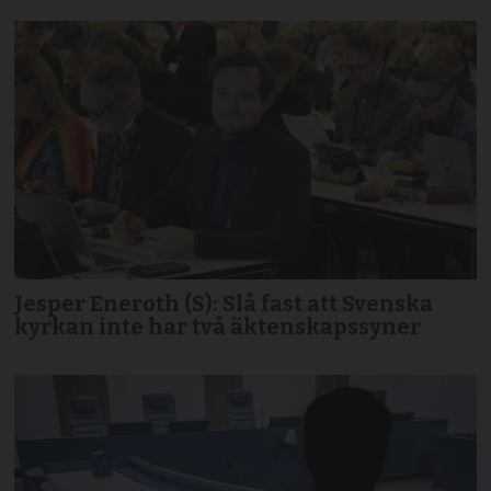
Jesper Eneroth (S): Slå fast att Svenska
kyrkan inte har två äktenskapssyner