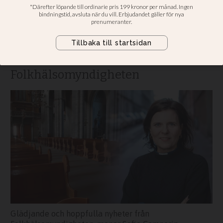
att restriktioner kan
lyftas
“Glädjande nyheter” säger Sveriges
kristna råd om besked från
Folkhälsomyndigheten
Glädjande och hoppfulla nyheter från