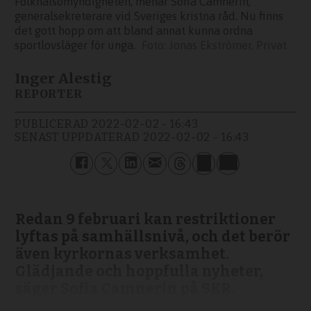
Folkhälsomyndigheten, menar Sofia Camnerin,
generalsekreterare vid Sveriges kristna råd. Nu finns
det gott hopp om att bland annat kunna ordna
sportlovsläger för unga.
Jonas Ekströmer, Privat
Inger Alestig
REPORTER
PUBLICERAD
2022-02-02 - 16:43
SENAST UPPDATERAD
2022-02-02 - 16:43
Redan 9 februari kan restriktioner
lyftas på samhällsnivå, och det berör
även kyrkornas verksamhet.
Glädjande och hoppfulla nyheter,
säger Sofia Camnerin på SKR.