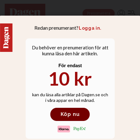
Prenumerera
NYHETER
Sofia Camnerin: Vi
förbereder kyrkorna på