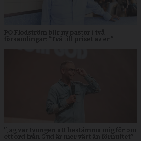
PO Flodström blir ny pastor i två
församlingar: ”Två till priset av en”
”Jag var tvungen att bestämma mig för om
ett ord från Gud är mer värt än förnuftet”