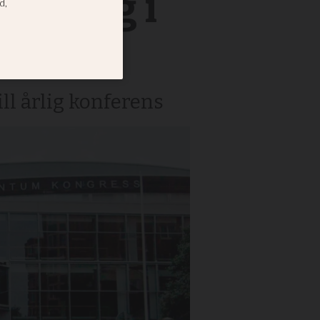
 in sig i
ll årlig konferens