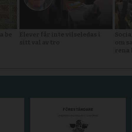
a be
Elever får inte vilseledas i
Socia
sitt val av tro
om sa
rena 