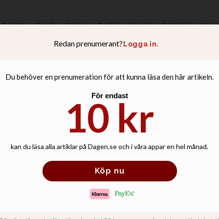
Debatt
Familj
Kultur
Podd
Livsstil
Kontakt
Anno
ck på Equmeniak