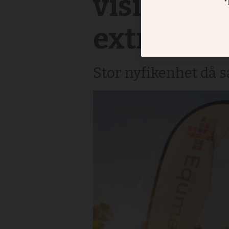
visionskon
extra loka
Stor nyfikenhet då s