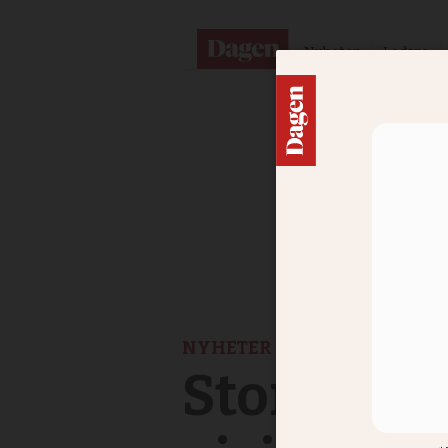
Nyheter
Ledare
NYHETER
Stort try