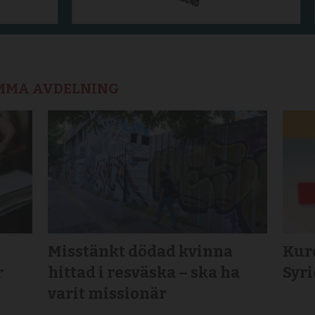
AMMA AVDELNING
Misstänkt dödad kvinna
Kurd
r
hittad i resväska – ska ha
Syr
varit missionär