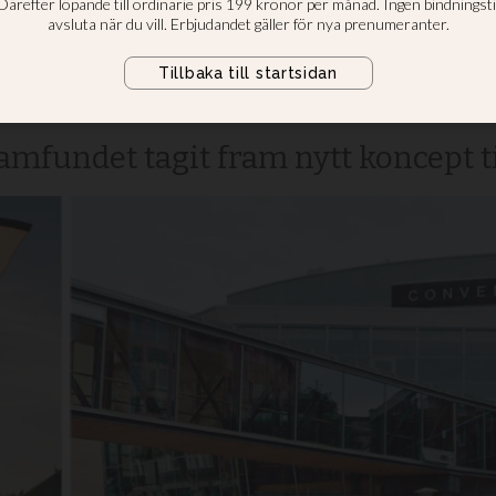
ferens – fick hyra
ler
amfundet tagit fram nytt koncept ti