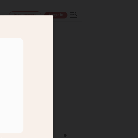
Prenumerera
Logga in
ns
yrkans