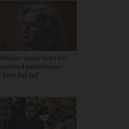
litiker skrev brev till
or­dömd palestinier:
 blev det fel”