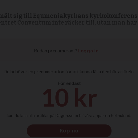
ält sig till Equmeniakyrkans kyrko­konferens i
entret Conventum inte räcker till, utan man har ä