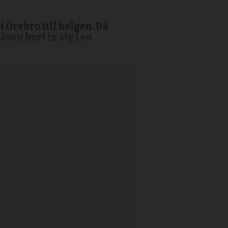
 Örebro till helgen. Då
ven hyrt in sig i en