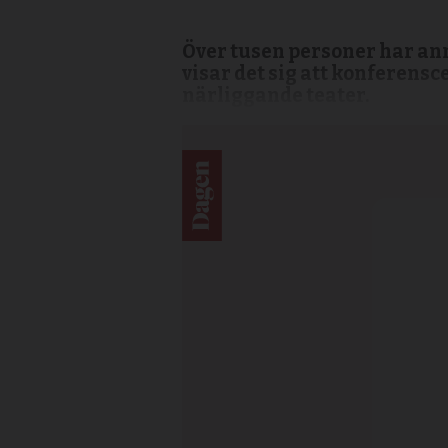
Över tusen personer har anm
visar det sig att konferensc
närliggande teater.