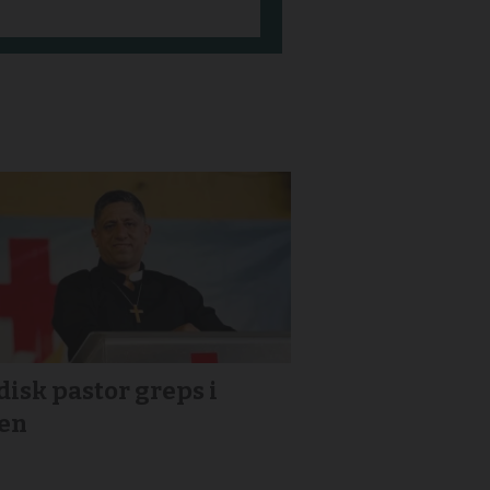
isk pastor greps i
ien