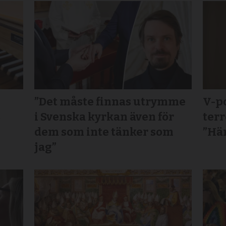
”Det måste finnas utrymme
V-po
s
i Svenska kyrkan även för
terr
dem som inte tänker som
”Här
jag”