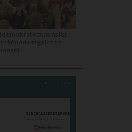
ldemokraternas åsikt
mkönade vigslar är
kaoset