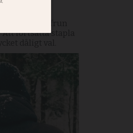
å hög
ch att han och frun
Att fortsätta stapla
cket dåligt val.