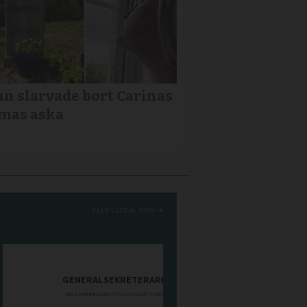
n slarvade bort Carinas
as aska