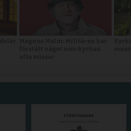
rdelar
Magnus Malm: Militären har
Kyrka
förstått något som kyrkan
mamm
ofta missar