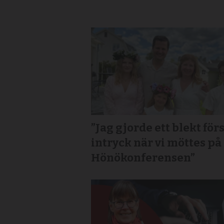
”Jag gjorde ett blekt för
intryck när vi möttes på
Hönökonferensen”