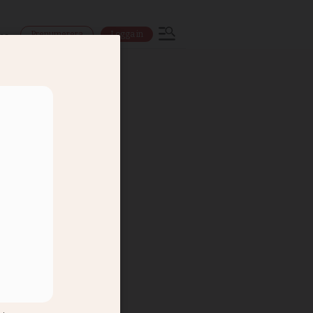
Prenumerera
Logga in
ns
op men