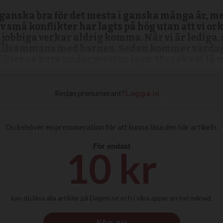
 ganska bra för det mesta i ganska många år, me
 av små konflikter har lagts på hög utan att vi ork
det jobbiga verkar aldrig komma. När vi är lediga
igt tillsammans med barnen. Sedan kommer vard
kterna bara under mattan igen. Hur ska vi få mod