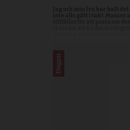
Jag och min fru har haft det
inte alls gått i takt. Massor
tillfället för att prata om 
vi oss för att ha det trevl
med den, men så sopas konfli