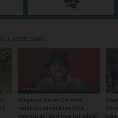
AMMA AVDELNING
an
Magnus Malm: En frisk
Fre
tt
relation utvecklas inte
Tor
genom att den ene tar plats
någo