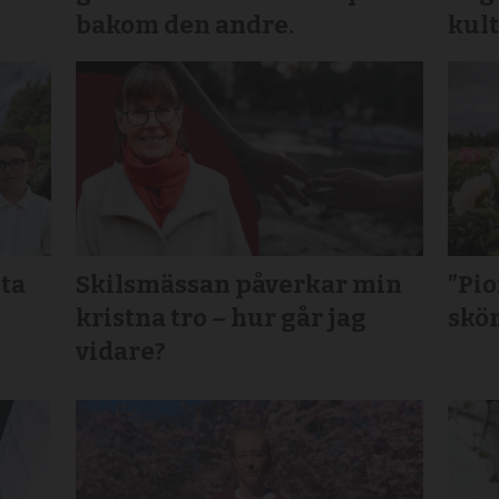
bakom den andre.
kul
sta
Skilsmässan påverkar min
”Pi
kristna tro – hur går jag
skö
vidare?