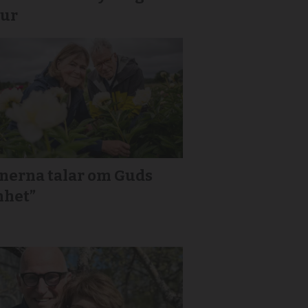
tur
onerna talar om Guds
nhet”