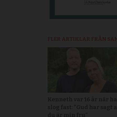
FLER ARTIKLAR FRÅN S
Kenneth var 16 år när h
slog fast: ”Gud har sagt a
du är min fru”