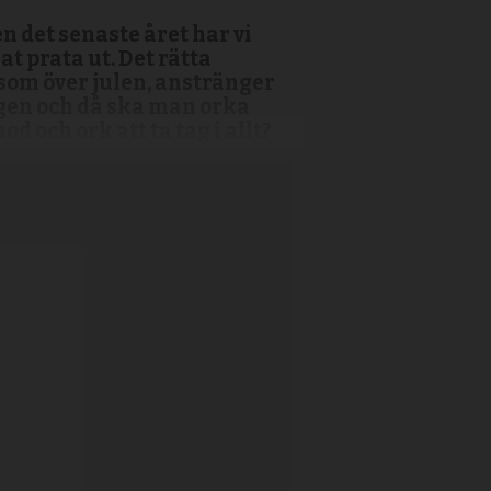
n det senaste året har vi
at prata ut. Det rätta
, som över julen, anstränger
agen och då ska man orka
 och ork att ta tag i allt?