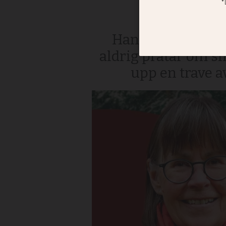
konf
Han är trött på at
aldrig pratar om si
upp en trave av