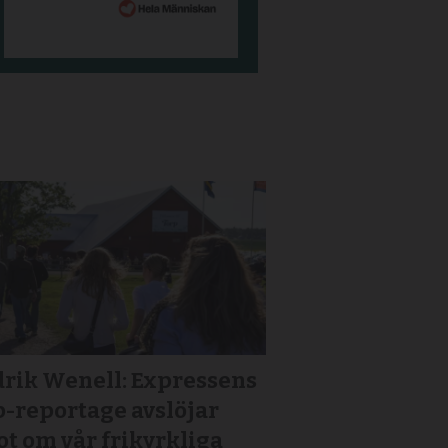
drik Wenell: Expressens
p-reportage avslöjar
t om vår frikyrkliga