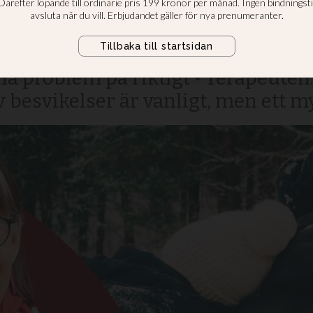
likterna samlas p
t deras konflikter aldrig reds ut, o
na problem på riktigt • Terapeuten: 
 besvikelser är vanligt, men ett my