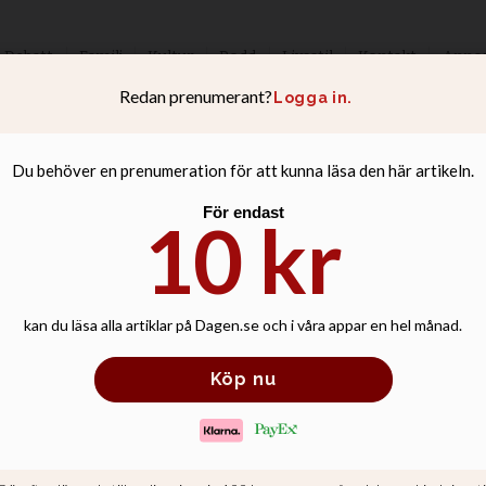
Debatt
Familj
Kultur
Podd
Livsstil
Kontakt
Anno
 barnen biter vi ih