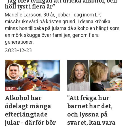
”Jag blev tvingad att dricka alkohol, och
höll tyst i flera år”
Marielle Larsson, 30 år, jobbar i dag inom LP,
missbruksvård på kristen grund. I denna krönika
minns hon tillbaka på jularna då alkoholen hängt som
en mörk skugga över familjen, genom flera
generationer.
2023-12-23
Alkohol har
”Att fråga hur
ödelagt många
barnet har det,
efterlängtade
och lyssna på
jular - därför bör
svaret, kan vara