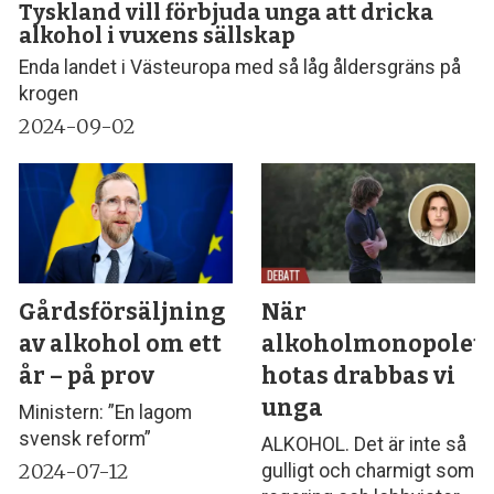
Tyskland vill förbjuda unga att dricka
alkohol i vuxens sällskap
Enda landet i Västeuropa med så låg åldersgräns på
krogen
2024-09-02
Gårdsförsäljning
När
av alkohol om ett
alkoholmonopolet
år – på prov
hotas drabbas vi
unga
Ministern: ”En lagom
svensk reform”
ALKOHOL. Det är inte så
2024-07-12
gulligt och charmigt som