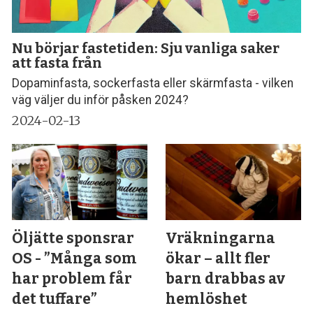
Nu börjar fastetiden: Sju vanliga saker
att fasta från
Dopaminfasta, sockerfasta eller skärmfasta - vilken
väg väljer du inför påsken 2024?
2024-02-13
Öljätte sponsrar
Vräkningarna
OS - ”Många som
ökar – allt fler
har problem får
barn drabbas av
det tuffare”
hemlöshet