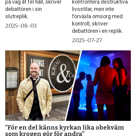
på väg åt fel håll, skriver
konfrontera destruktiva
debattören i sin
livsstilar, men inte
slutreplik.
förväxla omsorg med
kontroll, skriver
2025-08-03
debattören i en replik.
2025-07-27
”För en del känns kyrkan lika obekväm
som krogen gör för andra”