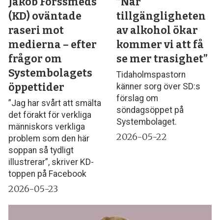
Jakob Forssmeds
”När
(KD) oväntade
tillgängligheten
raseri mot
av alkohol ökar
medierna – efter
kommer vi att få
frågor om
se mer trasighet”
Systembolagets
Tidaholmspastorn
öppettider
känner sorg över SD:s
förslag om
”Jag har svårt att smälta
söndagsöppet på
det förakt för verkliga
Systembolaget.
människors verkliga
2026-05-22
problem som den här
soppan så tydligt
illustrerar”, skriver KD-
toppen på Facebook
2026-05-23