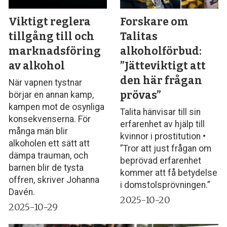
Viktigt reglera
Forskare om
tillgång till och
Talitas
marknadsföring
alkoholförbud:
av alkohol
”Jätteviktigt att
den här frågan
När vapnen tystnar
prövas”
börjar en annan kamp,
kampen mot de osynliga
Talita hänvisar till sin
konsekvenserna. För
erfarenhet av hjälp till
många män blir
kvinnor i prostitution •
alkoholen ett sätt att
”Tror att just frågan om
dämpa trauman, och
beprövad erfarenhet
barnen blir de tysta
kommer att få betydelse
offren, skriver Johanna
i domstolsprövningen.”
Davén.
2025-10-20
2025-10-29