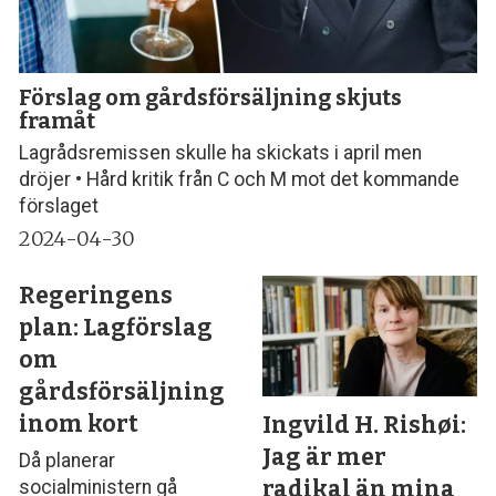
Förslag om gårdsförsäljning skjuts
framåt
Lagrådsremissen skulle ha skickats i april men
dröjer • Hård kritik från C och M mot det kommande
förslaget
2024-04-30
Regeringens
plan: Lagförslag
om
gårdsförsäljning
inom kort
Ingvild H. Rishøi:
Jag är mer
Då planerar
radikal än mina
socialministern gå