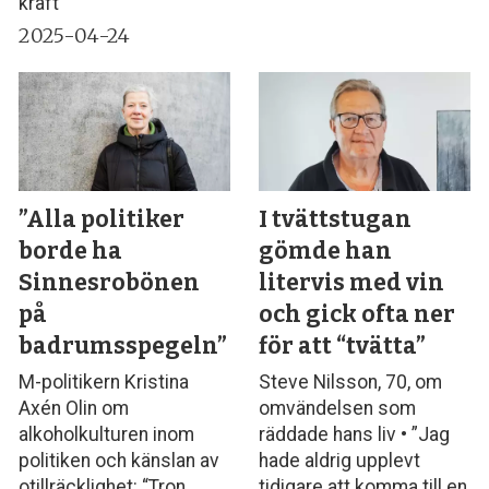
kraft
2025-04-24
”Alla politiker
I tvättstugan
borde ha
gömde han
Sinnesrobönen
litervis med vin
på
och gick ofta ner
badrumsspegeln”
för att “tvätta”
M-politikern Kristina
Steve Nilsson, 70, om
Axén Olin om
omvändelsen som
alkoholkulturen inom
räddade hans liv • ”Jag
politiken och känslan av
hade aldrig upplevt
otillräcklighet: “Tron
tidigare att komma till en