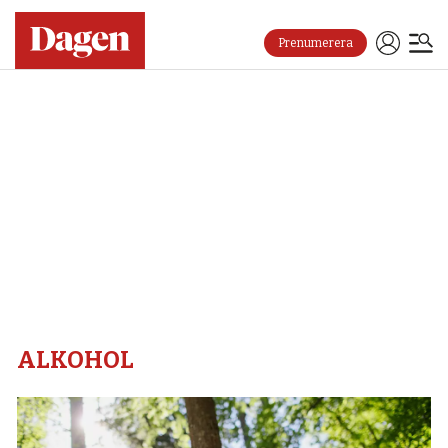
Prenumerera
Alkohol
–
Dagen
ALKOHOL