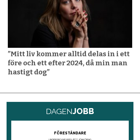
Merete Økland Espedal
Aina Økland Schøld
David André Østby
Egil Svartdahl (programvärd)
”Mitt liv kommer alltid delas in i ett
före och ett efter 2024, då min man
hastigt dog”
FRÅN USA:
Boot Brothers
High Road
Kris Karlsson
Evie Tornquist Karlsson
Solveig Leithaug