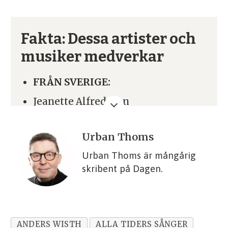
Fakta: Dessa artister och
musiker medverkar
FRÅN SVERIGE:
Jeanette Alfredsson
Maria Gustin Bergström
Urban Thoms
Evelina Gard
Urban Thoms är mångårig
Josefina Gniste
skribent på Dagen.
Peter Hallström
Cilla Hector
Michael Jeff Johnson
ANDERS WISTH
ALLA TIDERS SÅNGER