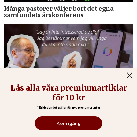
Många pastorer väljer bort det egna
samfundets årskonferens
Bedrägerier mot äldre slukar miljoner –
”sluta vara artig”