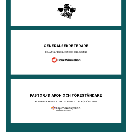
Jimmy Yeary & Scotty Inman
(inhopp)
MUSIKER:
Jonathan Alfredsson
(kapellmästare)
Tobias Gard (gitarr)
Alton Gibbons (hammondorgel)
Tobias Grenholm (bas)
Andreas Öjebrandt (trummor)