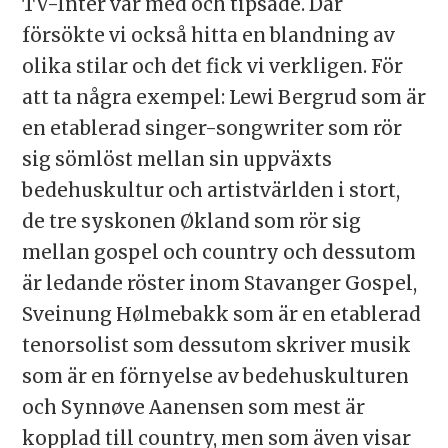
TV-Inter var med och tipsade. Där
försökte vi också hitta en blandning av
olika stilar och det fick vi verkligen. För
att ta några exempel: Lewi Bergrud som är
en etablerad singer-songwriter som rör
sig sömlöst mellan sin uppväxts
bedehuskultur och artistvärlden i stort,
de tre syskonen Økland som rör sig
mellan gospel och country och dessutom
är ledande röster inom Stavanger Gospel,
Sveinung Hølmebakk som är en etablerad
tenorsolist som dessutom skriver musik
som är en förnyelse av bedehuskulturen
och Synnøve Aanensen som mest är
kopplad till country, men som även visar