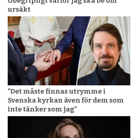
Obegripligt varför jag ska be om
Victor Ternvall
ursäkt
Roland Utbult
David & Sarah Åström
Anders Wisth (producent)
FRÅN NORGE:
Synnøve Aanensen
”Det måste finnas utrymme i
Lewi Bergrud
Svenska kyrkan även för dem som
inte tänker som jag”
Morten Gjerløv Larsen
Sveinung Hølmebakk
Kjetil Økland