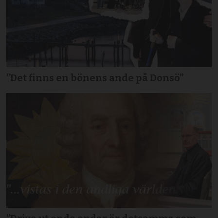
”Det finns en bönens ande på Donsö”