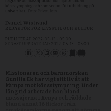
några av de massajflickor hon hjälpt undan
könsstympning och som sedan fått utbildning på
universitet.
Privat foto
Daniel Wistrand
REDAKTÖR FÖR LIVSSTIL OCH KULTUR
PUBLICERAD
2022-05-13 - 05:00
SENAST UPPDATERAD
2022-05-13 - 05:00
Missionären och barnmorskan
Gunilla Ek har vigt sitt liv åt att
kämpa mot könsstympning. Under
lång tid arbetade hon bland
massajerna i Kenya och räddade
bland annat 16 flickor från
omskärerskorna genom att gömma