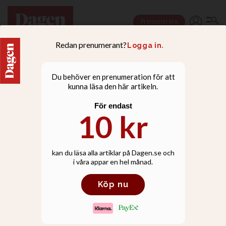
Prenumerera
DOKUMENT
Hon gömde 16
massajflickor för att