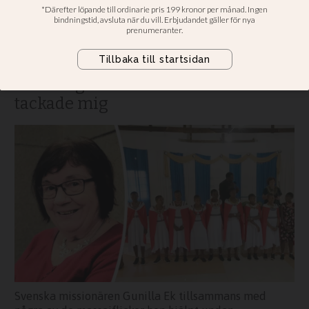
rädda dem från
könsstympning
Svenska missionären Gunilla Ek:
Efter några år kom mammorna och
tackade mig
Svenska missionären Gunilla Ek tillsammans med