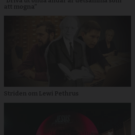
”Driva ut onda andar är detsamma som
att mogna”
Striden om Lewi Pethrus