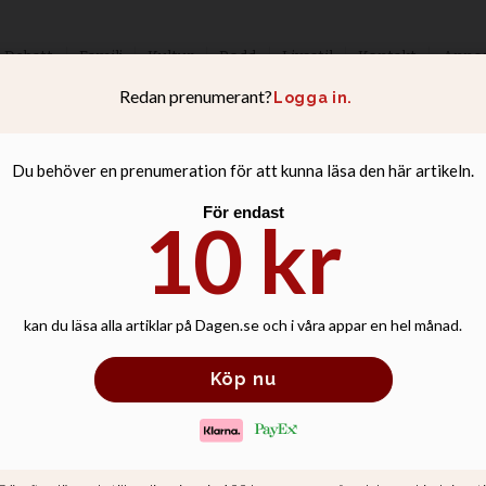
Debatt
Familj
Kultur
Podd
Livsstil
Kontakt
Anno
– hur pratar­ ung