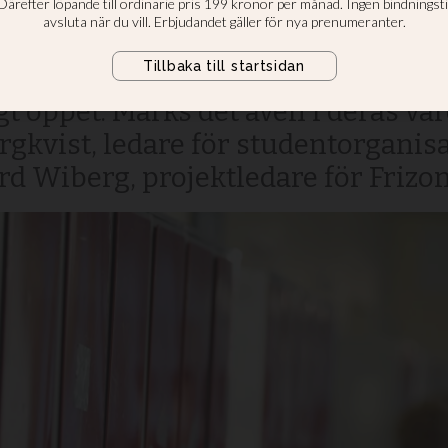
 i en miljö som är mer sekulär än 
t öppet. Märks det även i deras va
gkvist, ledare för studentorganis
d Wiberg, projektledare för Frizon