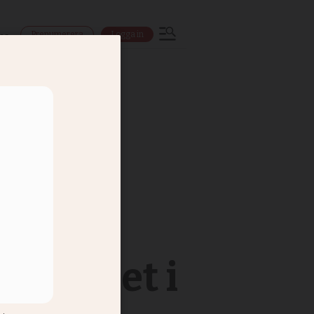
Prenumerera
Logga in
ns
a om det i