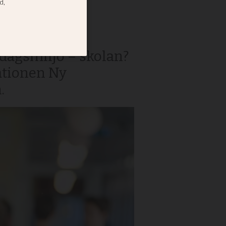
någonsin, och
rdagsmiljö – skolan?
ationen Ny
.