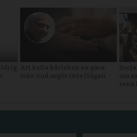
aldrig
Att kalla kärleken en gåva
Socia
n
från Gud avgör inte frågan
om sa
rena 