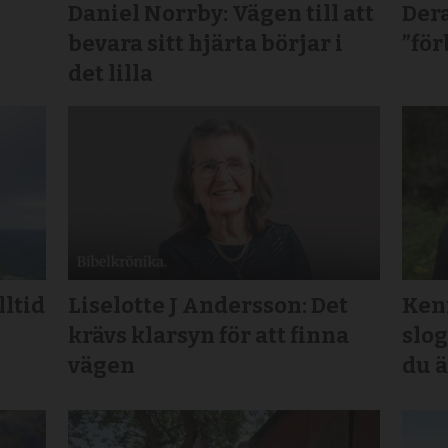
Daniel Norrby: Vägen till att
Dera
bevara sitt hjärta börjar i
”för
det lilla
lltid
Liselotte J Andersson: Det
Kenn
krävs klarsyn för att finna
slog
vägen
du ä