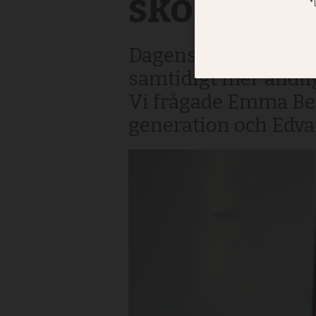
skolan?
Dagens unga rör sig
samtidigt mer andlig
Vi frågade Emma Ber
generation och Edvar