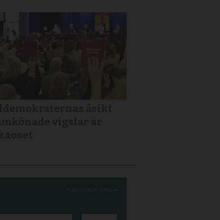
ldemokraternas åsikt
mkönade vigslar är
kaoset