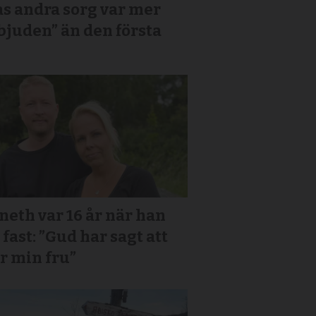
s andra sorg var mer
bjuden” än den första
eth var 16 år när han
 fast: ”Gud har sagt att
r min fru”