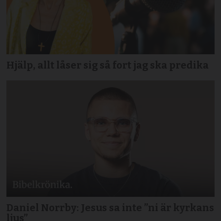
Hjälp, allt låser sig så fort jag ska predika
Daniel Norrby: Jesus sa inte ”ni är kyrkans
ljus”