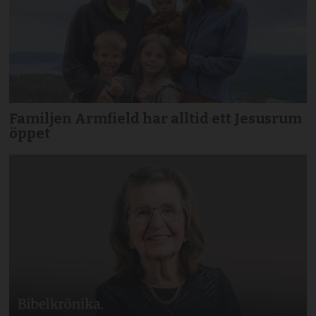
Familjen Armfield har alltid ett Jesusrum
öppet