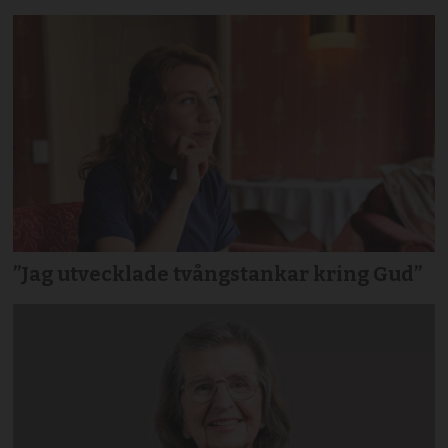
”Jag utvecklade tvångstankar kring Gud”