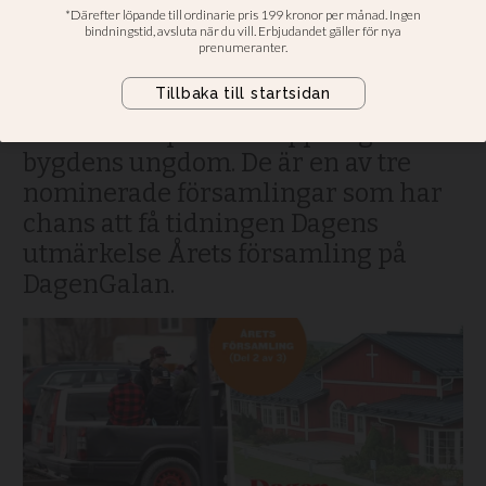
rymma många epa-
traktorer
Frikyrkan i Insjön, utanför Leksand,
ser som sitt primära uppdrag att nå
bygdens ungdom. De är en av tre
nominerade församlingar som har
chans att få tidningen Dagens
utmärkelse Årets församling på
DagenGalan.