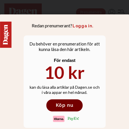
Prenumerera
LIVSSTIL
Frikyrkan i Insjön vill att
kyrkoparkeringen ska