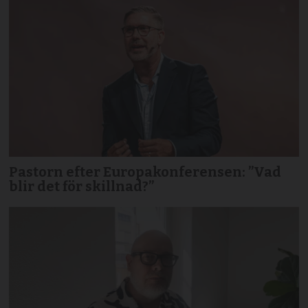
Pastorn efter Europakonferensen: ”Vad
blir det för skillnad?”