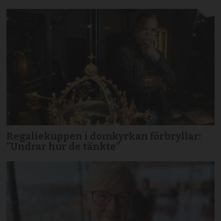
Regaliekuppen i domkyrkan förbryllar:
”Undrar hur de tänkte”