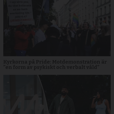
Kyrkorna på Pride: Motdemonstration är
”en form av psykiskt och verbalt våld”