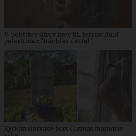
V-politiker skrev brev till terror­dömd
palestinier: ”Här blev det fel”
Kyrkan slarvade bort Carinas mammas
aska