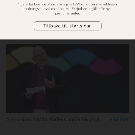
Pride
Martin Modéus berättade bland
annat att han vigt sin egen dotter
och hennes hustru
Ärkebiskop Martin Modéus under invigningen av Pride Park på Östermalms idrottsplats.