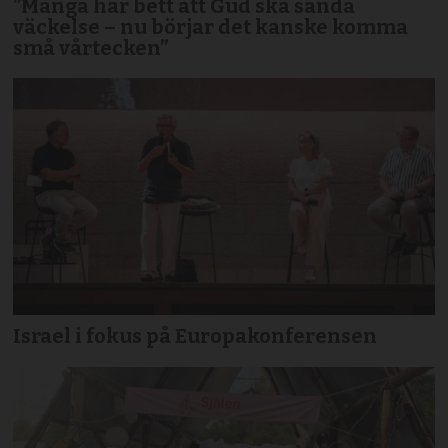
”Många har bett att Gud ska sända
väckelse – nu börjar det kanske komma
små vårtecken”
Israel i fokus på Europakonferensen