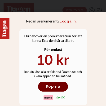
Prenumerera
NYHETER
Ärkebiskopen
invigningstalade på