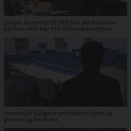
Jesper Eneroth (S): Slå fast att Svenska
kyrkan inte har två äktenskapssyner
Omstridd tidigare predikant hotas av
personlig konkurs