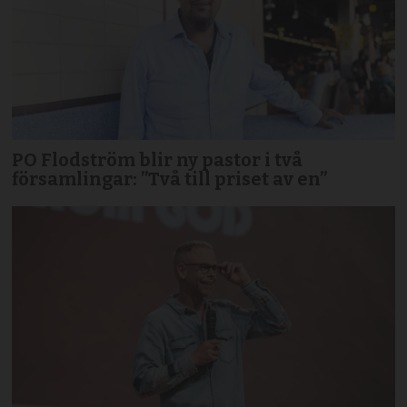
PO Flodström blir ny pastor i två
församlingar: ”Två till priset av en”