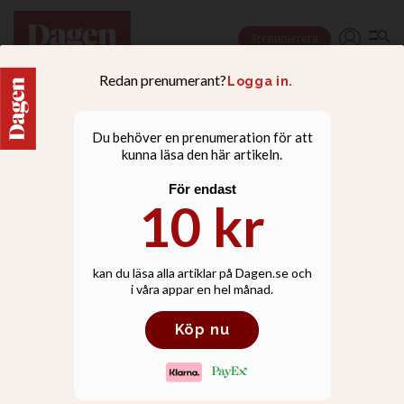
Prenumerera
NYHETER
Döda barn på katolsk
skola skakar Kanada