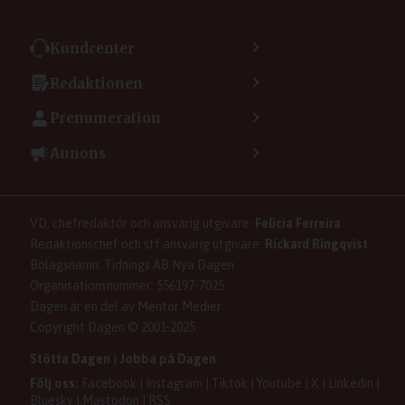
Kundcenter
Kontakta kundcenter
Redaktionen
Min sida
Kontakta redaktionen
Vanliga frågor
Prenumeration
Tipsa Dagen
Integritetspolicy
Bli prenumerant
Vill du debattera i Dagen?
Annons
Användarvillkor
Så skapar du ett konto
Lös korsord och sudoku
Kontakta annons
Om kakor (cookies)
Ladda ner Dagens appar
Dagen förklarar
Annonsera
Hantera kakor (cookies)
Dagens nyhetsbrev
Upphovsrätt och AI
Familjeannonser
VD, chefredaktör och ansvarig utgivare:
Felicia Ferreira
Dagen som taltidningen
Om Dagen
Se dödsannonser/minnesrum
Redaktionschef och stf ansvarig utgivare:
Rickard Ringqvist
Senaste numret av eDagen
Anmäl störande/felaktig annons
Bolagsnamn: Tidnings AB Nya Dagen
Dagens arkiv
Organisationsnummer: 556197-7025
Dagen är en del av Mentor Medier
Copyright Dagen © 2001-2025
Stötta Dagen
|
Jobba på Dagen
Följ oss:
Facebook
|
Instagram
|
Tiktok
|
Youtube
|
X
|
Linkedin
|
Bluesky
|
Mastodon
|
RSS