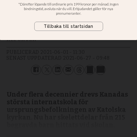
Ärkebiskop: Nyheten om den
senaste upptäckten är chockerande
Johannes Ottestig
REPORTER
PUBLICERAD
2021-06-01 - 11:30
SENAST UPPDATERAD
2021-06-27 - 09:48
Under flera decennier drevs Kanadas
största internatskola för
ursprungsbefolkningen av Katolska
kyrkan. Nu har skelettdelar från 215
begravda barn hittats vid skolan.