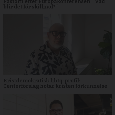
Pastorn efter Europakonferensen: ”Vad
blir det för skillnad?”
Kristdemokratisk hbtq-profil:
Centerförslag hotar kristen förkunnelse