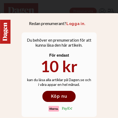
Prenumerera
NYHETER
Gängvåldets unga offer
gav statsministern