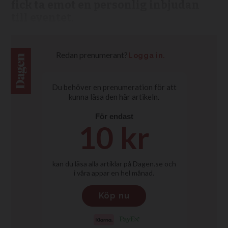
fick ta emot en personlig inbjudan
till eventet.