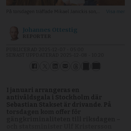
På torsdagen träffade Mikael Janickis son, tillsammans med Adrianas syster, statsminister Ulf Kristersson och överlämnade en personlig inbjudan till arrangemanget Det räcker! på 3Arena i Stockholm.
Johannes
Ottestig
REPORTER
PUBLICERAD
2025-12-07 - 05:00
SENAST UPPDATERAD
2025-12-08 - 10:20
I januari arrangeras en
antivåldsgala i Stockholm där
Sebastian Stakset är drivande. På
torsdagen kom offer för
gängkriminaliteten till riksdagen –
och statsminister Ulf Kristersson