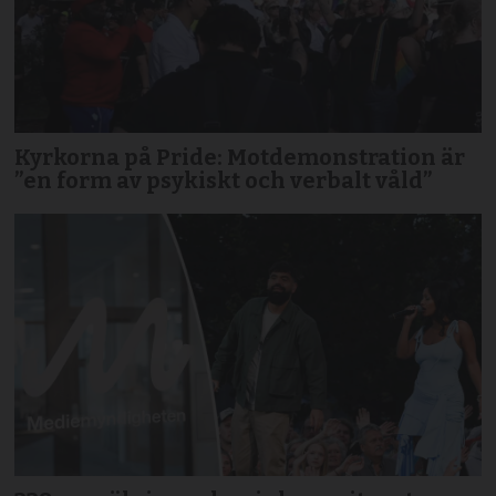
Kyrkorna på Pride: Motdemonstration är
”en form av psykiskt och verbalt våld”