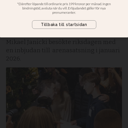
personlig inbjudan till
antivåldsgala
Anhöriga till offren Adriana, 12 och
Mikael Janicki besökte riksdagen med
en inbjudan till arenasatsning i januari
2026.