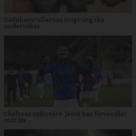
Dödahavsrullarnas ursprung ska
undersökas
Chelseas nyförvärv: Jesus har förvandlat
mitt liv