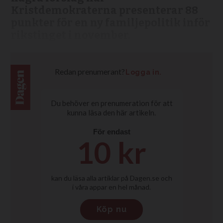
Kristdemokraterna presenterar 88
punkter för en ny familjepolitik inför
rikstinget i november.