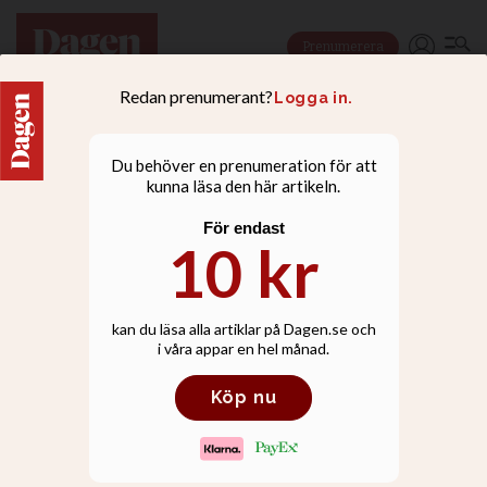
Prenumerera
NYHETER
KD listar förslag till ny
familjepolitik – i 88