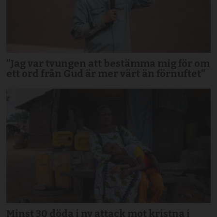
”Jag var tvungen att bestämma mig för om
ett ord från Gud är mer värt än förnuftet”
Minst 30 döda i ny attack mot kristna i