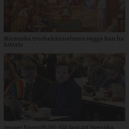
Nicenska trosbekännelsens vagga kan ha
hittats
Jesper Eneroth (S): Slå fast att Svenska