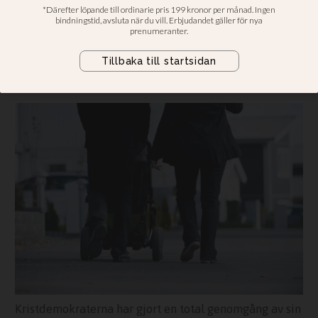
punkter
Vill förlänga föräldraförsäkringen
med sex månader: Vårt förslag är
mer rättvist än det som finns i dag
Kristdemokraterna har gjort en total genomgång av sin