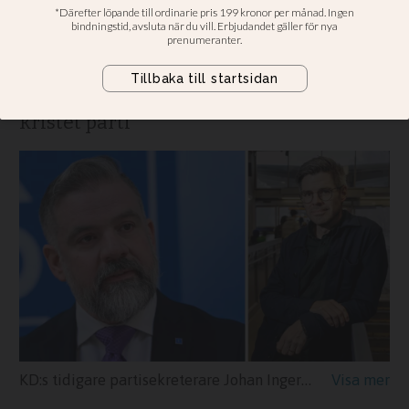
vad kristna ska tycka”
Tidigare partisekreteraren Johan
Ingerö: KD hävdar inte att man är ett
kristet parti
KD:s tidigare partisekreterare Johan Ingerö, som går i svarsmål mot Joel Halldorfs KD-kritik.