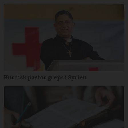
Kurdisk pastor greps i Syrien