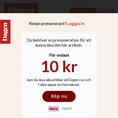
Prenumerera
NYHETER
KD-profilen: ”Joel
Halldorf är inte facit på