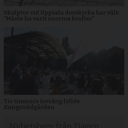
Skulptur vid Uppsala domkyrka har vält:
”Måste ha varit enorma krafter”
Tio timmars lovsång fyllde
Kungsträdgården
Nyhetsbrev från Dagen