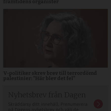
framtidens organister
V-politiker skrev brev till terror­dömd
palestinier: ”Här blev det fel”
Nyhetsbrev från Dagen
Skräddarsy ditt innehåll. Prenumerera
på Dagens nyhetsbrev och välj de