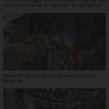
”Jag var tvungen att bestämma mig för om
ett ord från Gud är mer värt än förnuftet”
Minst 30 döda i ny attack mot kristna i
Nigeria