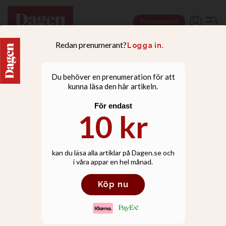
Prenumerera
NYHETER
Länsstyrelsen ger
Svenska kyrkan rätt: