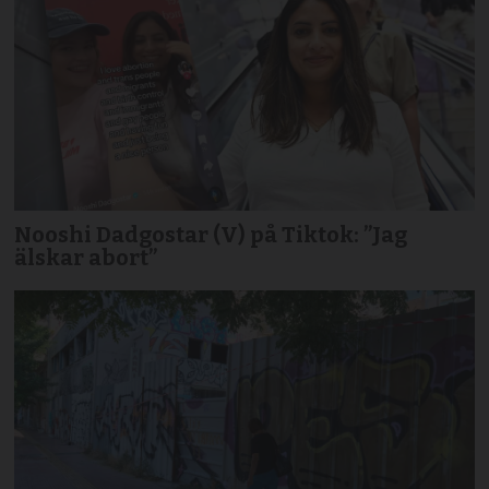
Nooshi Dadgostar (V) på Tiktok: ”Jag
älskar abort”