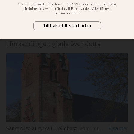
Klockringningar kan
fortsätta dygnet runt
Kyrkorådets ordförande: Självklart är vi
i församlingen glada över detta
Sankt Nicolai kyrka i Trelleborg.
Jorchr/CC BY-SA 3.0