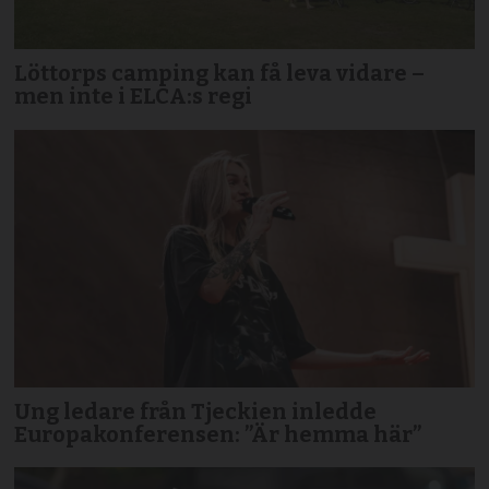
Löttorps camping kan få leva vidare –
men inte i ELCA:s regi
Ung ledare från Tjeckien inledde
Europakonferensen: ”Är hemma här”