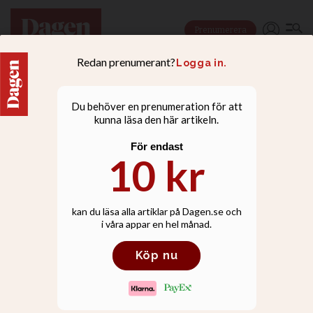
Prenumerera
NYHETER
Löpare sprang ihop över
70 000 kronor till