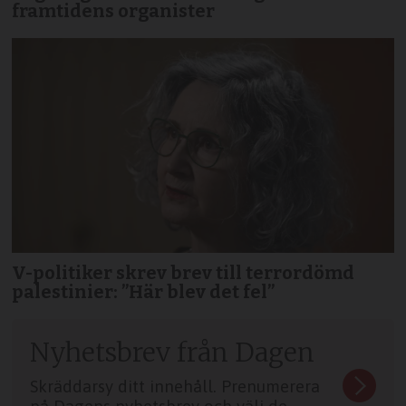
framtidens organister
V-politiker skrev brev till terror­dömd
palestinier: ”Här blev det fel”
Nyhetsbrev från Dagen
Skräddarsy ditt innehåll. Prenumerera
på Dagens nyhetsbrev och välj de