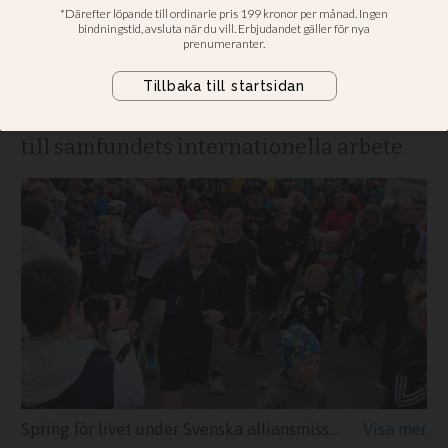
Alliansmissionens
verksamhet
Pastor fick ihop hela 10 000 kronor • Går
till samfundets internationella arbete
Spring för livet under Svenska alliansmissionens årskonferens 2026