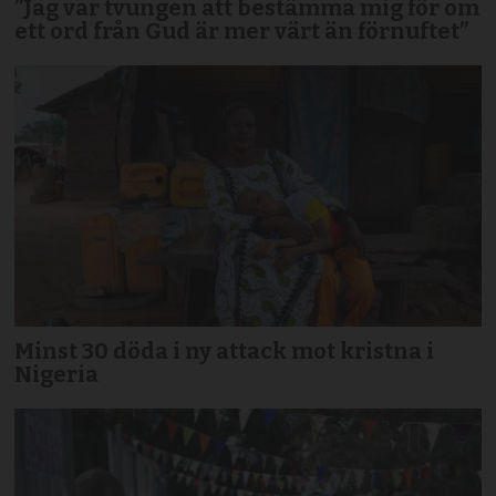
”Jag var tvungen att bestämma mig för om
ett ord från Gud är mer värt än förnuftet”
Minst 30 döda i ny attack mot kristna i
Nigeria