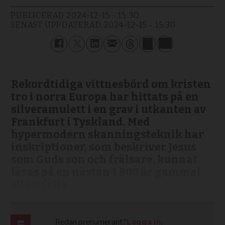
PUBLICERAD
2024-12-15 - 15:30
SENAST UPPDATERAD
2024-12-15 - 15:30
Rekordtidiga vittnesbörd om kristen
tro i norra Europa har hittats på en
silveramulett i en grav i utkanten av
Frankfurt i Tyskland. Med
hypermodern skanningsteknik har
inskriptioner, som beskriver Jesus
som Guds son och frälsare, kunnat
läsas på en nästan 1 800 år gammal
silverfolie.