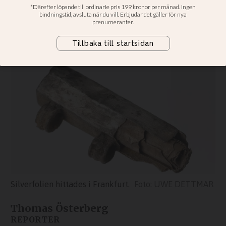
i norra Europa
Skrift i silveramulett från 200-talet
omnämner Jesus som Guds son
Silverfolien hittades i Frankfurt.
UWE DETTMAR
Thomas Österberg
REPORTER