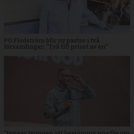
PO Flodström blir ny pastor i två
församlingar: ”Två till priset av en”
”Jag var tvungen att bestämma mig för om