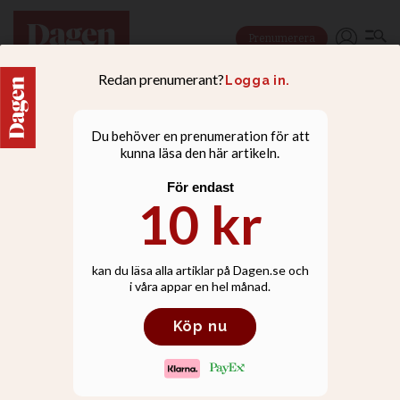
Prenumerera
NYHETER
Nytt arkeologiskt fynd
tidigarelägger kristen tro