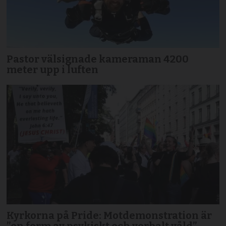
Pastor välsignade kameraman 4200
meter upp i luften
Kyrkorna på Pride: Motdemonstration är
”en form av psykiskt och verbalt våld”