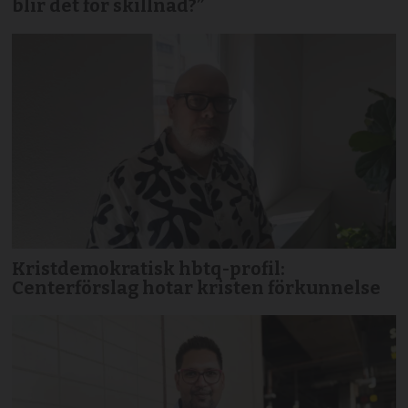
blir det för skillnad?”
Kristdemokratisk hbtq-profil:
Centerförslag hotar kristen förkunnelse