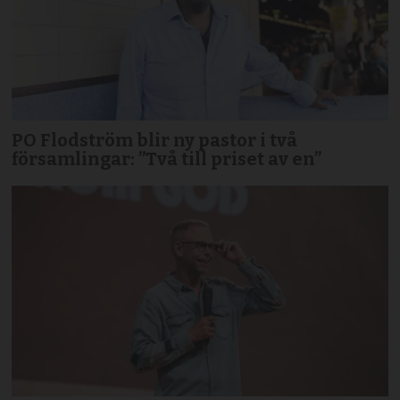
PO Flodström blir ny pastor i två
församlingar: ”Två till priset av en”