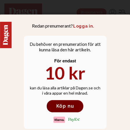
Prenumerera
NYHETER
Pastor: Därför slår
höstens konferenser för