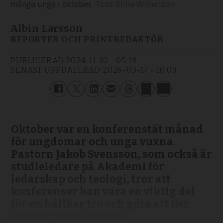
många unga i oktober.
Elina Wilnerzon
Albin Larsson
REPORTER OCH PRINTREDAKTÖR
PUBLICERAD
2024-11-10 - 05:19
SENAST UPPDATERAD
2026-03-17 - 10:09
Oktober var en konferenstät månad
för ungdomar och unga vuxna.
Pastorn Jakob Svensson, som också är
studieledare på Akademi för
ledarskap och teologi, tror att
konferenser kan vara en viktig del
för en hållbar tro och göra att fler
stannar kvar i kyrkan.