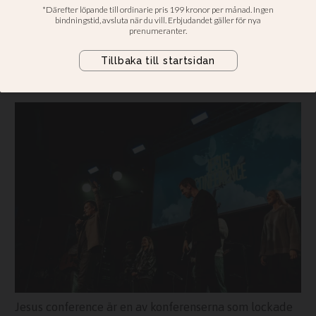
unga rekord
Flera av höstens kristna festivaler
hade fler besökare än någonsin
tidigare
Jesus conference är en av konferenserna som lockade