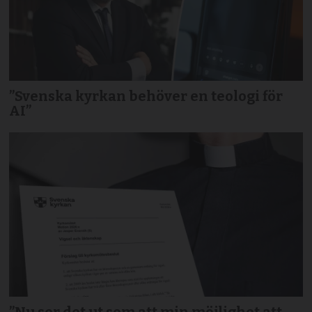
”Svenska kyrkan behöver en teologi för
AI”
”Nu ser det ut som att min möjlighet att