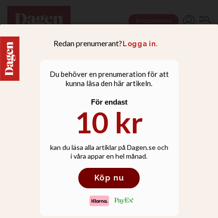
Prenumerera
NYHETER
Sång och musik när Elida
seglade in i Stockholm