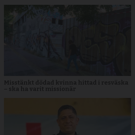
Misstänkt dödad kvinna hittad i resväska
– ska ha varit missionär