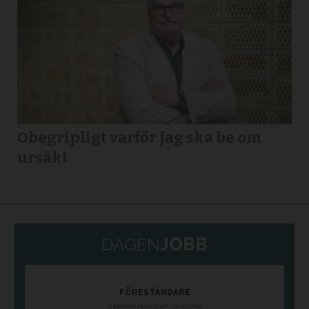
Obegripligt varför jag ska be om
ursäkt