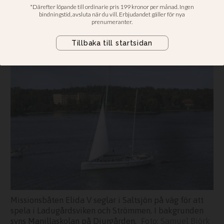
På onsdagseftermiddagen seglade
missionsbåten Elida V in i centrala
Stockholm.
Missionsbåten Elida V seglar i Saltsjön på väg för att
spela i Ladugårdsviken och Strömmen. I bakgrunden
syns Manillaskolan på Djurgården.
Samuel Björk