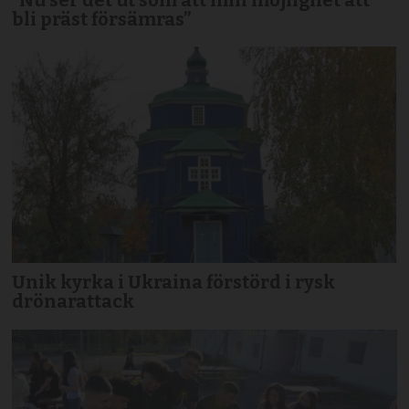
bli präst försämras”
Unik kyrka i Ukraina förstörd i rysk
drönarattack