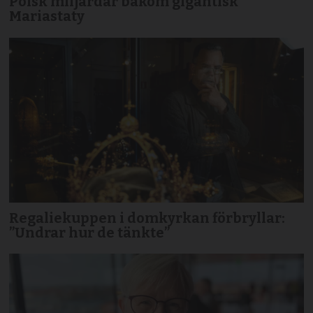
Polsk miljardär bakom gigantisk
Mariastaty
Regaliekuppen i domkyrkan förbryllar:
”Undrar hur de tänkte”