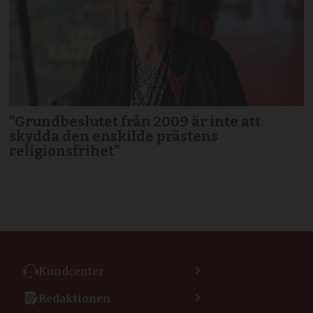
”Grundbeslutet från 2009 är inte att
skydda den enskilde prästens
religionsfrihet”
Kundcenter
Kontakta kundcenter
Redaktionen
Min sida