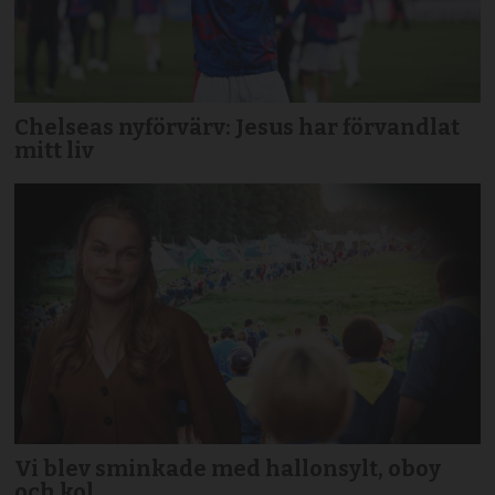
Chelseas nyförvärv: Jesus har förvandlat
mitt liv
Vi blev sminkade med hallonsylt, oboy
och kol