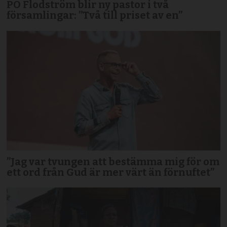
PO Flodström blir ny pastor i två
församlingar: ”Två till priset av en”
”Jag var tvungen att bestämma mig för om
ett ord från Gud är mer värt än förnuftet”