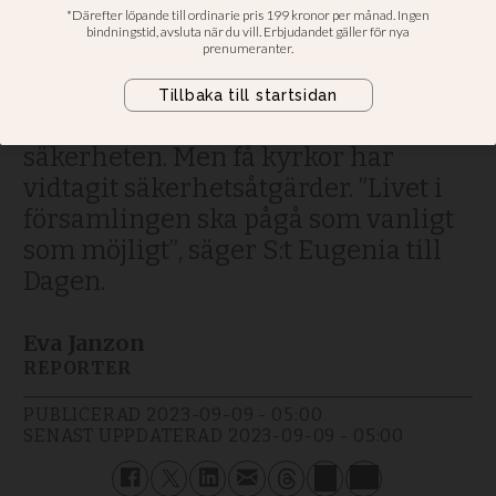
beskydd
Säkerhetsexperten Stefan Kinert
vill att alla kyrkor övar inrymning
och ser över ansvaret för
säkerheten. Men få kyrkor har
vidtagit säkerhetsåtgärder. ”Livet i
församlingen ska pågå som vanligt
som möjligt”, säger S:t Eugenia till
Dagen.
Eva Janzon
REPORTER
PUBLICERAD
2023-09-09 - 05:00
SENAST UPPDATERAD
2023-09-09 - 05:00