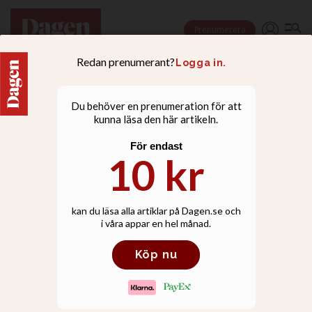
Prenumerera
NYHETER
S:ta Clara: I kyrkan
förlitar vi oss på Guds