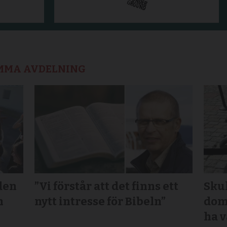
AMMA AVDELNING
den
”Vi förstår att det finns ett
Sku
n
nytt intresse för Bibeln”
domk
ha v