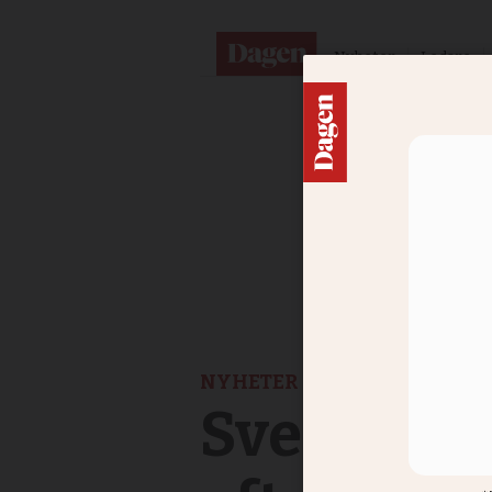
Nyheter
Ledare
NYHETER
Svenska k