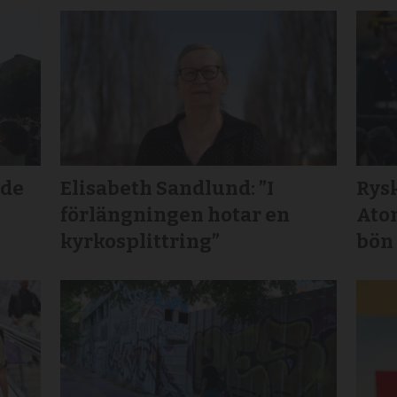
lde
Elisabeth Sandlund: ”I
Rys
förlängningen hotar en
Ato
kyrkosplittring”
bön