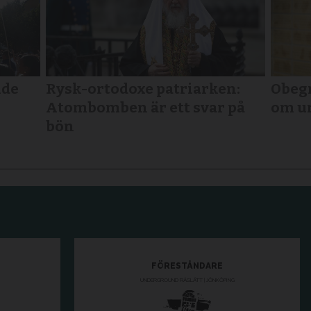
lde
Rysk-ortodoxe patriarken:
Obegr
Atombomben är ett svar på
om u
bön