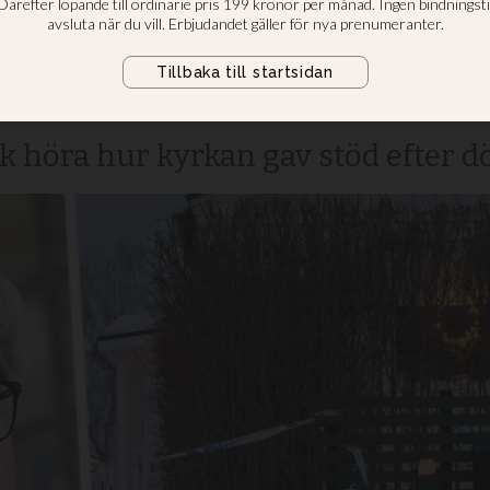
iskt mord på kvin
ck höra hur kyrkan gav stöd efter 