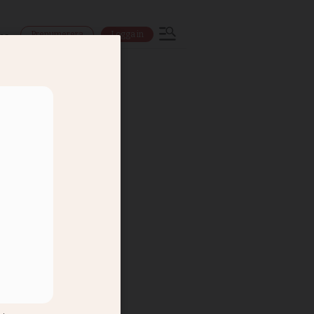
Prenumerera
Logga in
ns
istern