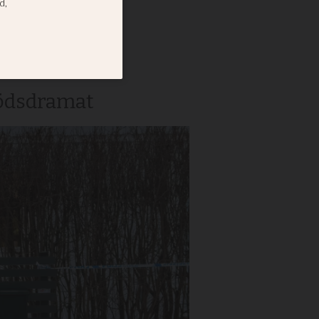
na i
dödsdramat