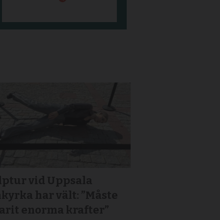
lptur vid Uppsala
yrka har vält: ”Måste
arit enorma krafter”