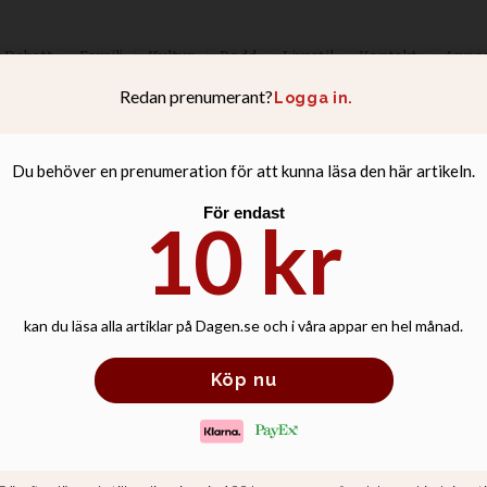
Debatt
Familj
Kultur
Podd
Livsstil
Kontakt
Anno
yrkan mötte min