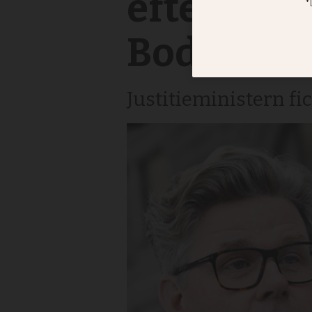
efter trag
Boden
Justitieministern fi