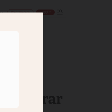
Prenumerera
Logga in
ns
 lanserar