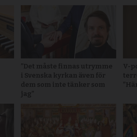
”Det måste finnas utrymme
V-po
s
i Svenska kyrkan även för
terr
dem som inte tänker som
”Här
jag”