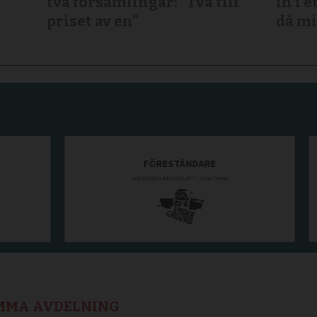
två församlingar: ”Två till
in i e
priset av en”
då mi
AMMA AVDELNING