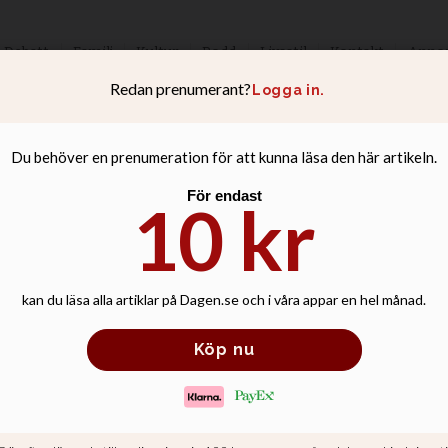
Debatt
Familj
Kultur
Podd
Livsstil
Kontakt
Anno
yrkan på Gotland