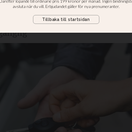
 till gudstjänste
t både minska vår klimatpåverkan 
gänglig”