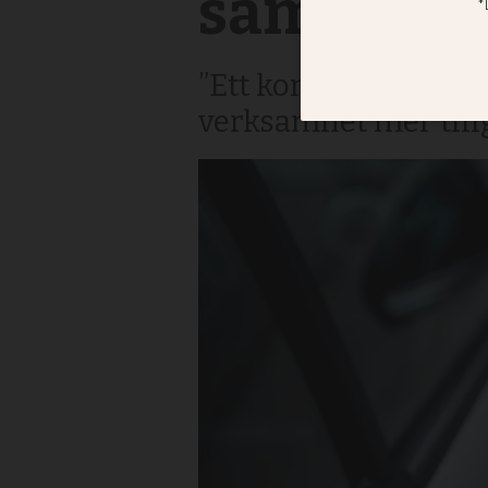
samåkning
”Ett konkret sätt at
verksamhet mer till