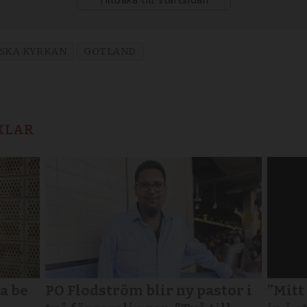
SKA KYRKAN
GOTLAND
KLAR
a be
PO Flodström blir ny pastor i
”Mitt