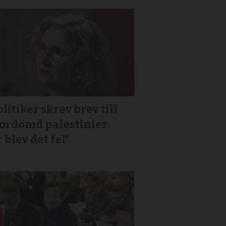
litiker skrev brev till
or­dömd palestinier:
 blev det fel”