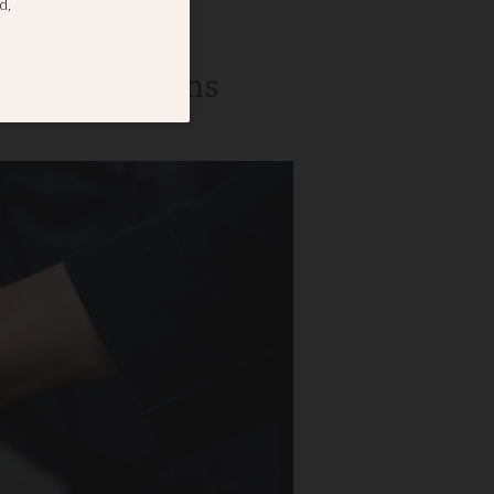
r
och göra kyrkans