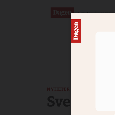
Nyheter
Ledare
NYHETER
Svenska k