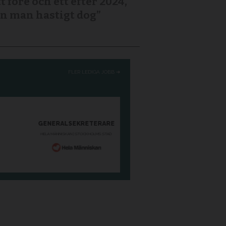
tt före och ett efter 2024,
n man hastigt dog”