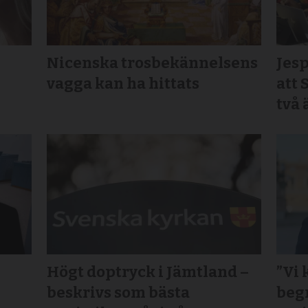
Nicenska trosbekännelsens
Jesp
vagga kan ha hittats
att 
två
Högt doptryck i Jämtland –
”Vi 
beskrivs som bästa
beg