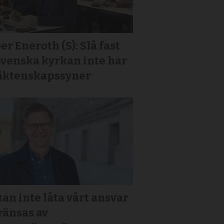
er Eneroth (S): Slå fast
Svenska kyrkan inte har
 äktenskapssyner
kan inte låta vårt ansvar
ränsas av