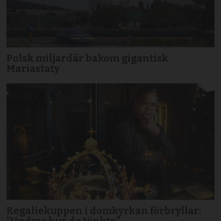
Polsk miljardär bakom gigantisk
Mariastaty
Regaliekuppen i domkyrkan förbryllar: