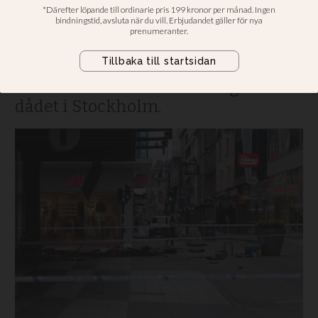
ryktesspridning och
skuldbeläggande
Sveriges interreligiösa råd skriver
ett uttalande med anledning av
dådet i Stockholm.