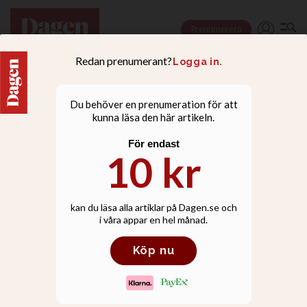
Prenumerera
NYHETER
Sveriges interreligiösa
råd: Se upp för