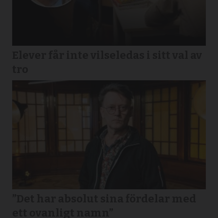
Elever får inte vilseledas i sitt val av
tro
”Det har absolut sina fördelar med
ett ovanligt namn”