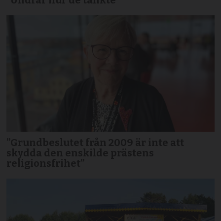
”Undrar hur de tänkte”
”Grundbeslutet från 2009 är inte att
skydda den enskilde prästens
religionsfrihet”