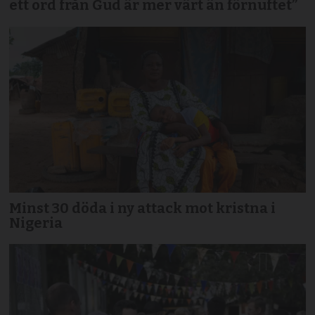
ett ord från Gud är mer värt än förnuftet”
Minst 30 döda i ny attack mot kristna i
Nigeria