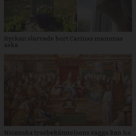
Kyrkan slarvade bort Carinas mammas
aska
Nicenska trosbekännelsens vagga kan ha