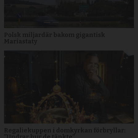
Polsk miljardär bakom gigantisk
Mariastaty
Regaliekuppen i domkyrkan förbryllar:
”Undrar hur de tänkte”