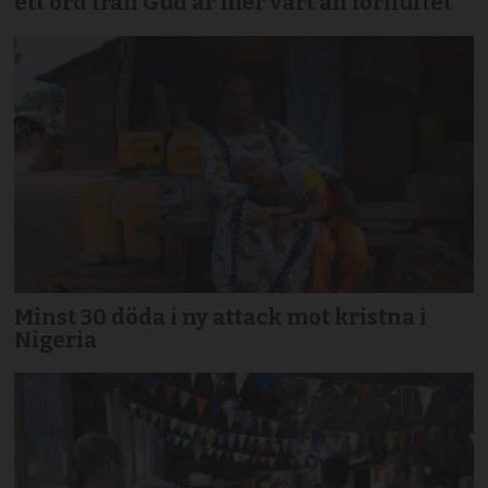
ett ord från Gud är mer värt än förnuftet”
Minst 30 döda i ny attack mot kristna i
Nigeria