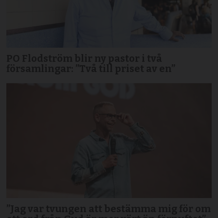
PO Flodström blir ny pastor i två
församlingar: ”Två till priset av en”
”Jag var tvungen att bestämma mig för om