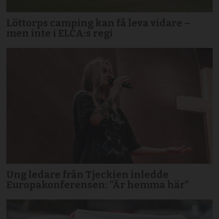
Löttorps camping kan få leva vidare –
men inte i ELCA:s regi
Ung ledare från Tjeckien inledde
Europakonferensen: ”Är hemma här”