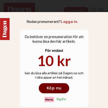
Prenumerera
NYHETER
Syrisk-ortodoxa kyrkan i
Sverige står mitt i en