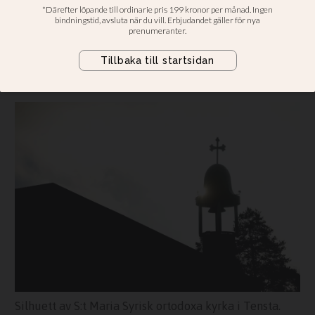
brytningstid
Att utbilda nya präster är en nyckel
för att få med ungdomarna, menar
ett av stiften
Silhuett av S:t Maria Syrisk ortodoxa kyrka i Tensta.