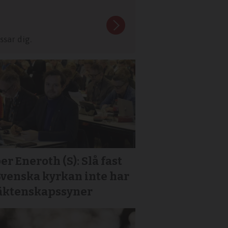
sar dig.
er Eneroth (S): Slå fast
Svenska kyrkan inte har
 äktenskapssyner