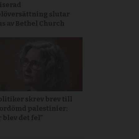
iserad
löversättning slutar
as av Bethel Church
litiker skrev brev till
or­dömd palestinier:
 blev det fel”