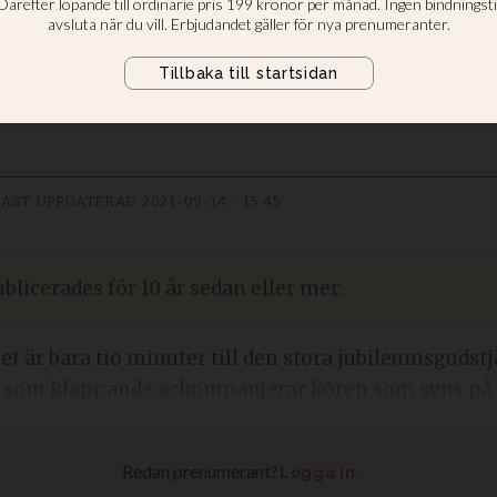
 sedan David Yonggi Cho grundade Y
na 750 000 medlemmar är världens
rs ålder pensionerar han sig från 
AST UPPDATERAD
2021-09-14 - 15:45
blicerades för 10 år sedan eller mer.
 Det är bara tio minuter till den stora jubileumsgudst
 som klappande ackompanjerar kören som syns på s