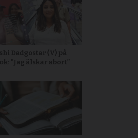
hi Dadgostar (V) på
ok: ”Jag älskar abort”