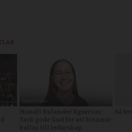
KLAR
Monali Rulander Egserius:
Så br
ad
Tack gode Gud för att kvinnor
kallas till ledarskap