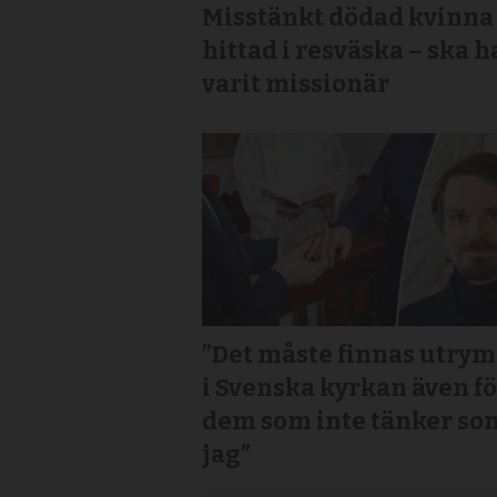
Misstänkt dödad kvinna
hittad i resväska – ska h
varit missionär
”Det måste finnas utry
i Svenska kyrkan även f
dem som inte tänker so
jag”