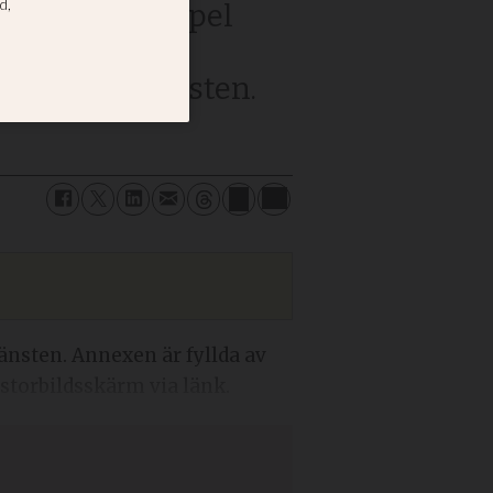
oido Full Gospel
 största
föreståndarposten.
jänsten. Annexen är fyllda av
torbildsskärm via länk.