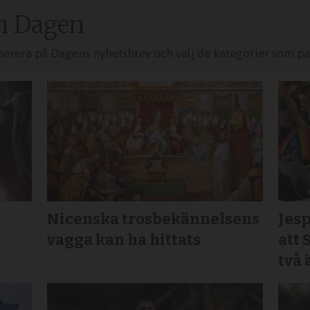
n Dagen
merera på Dagens nyhetsbrev och välj de kategorier som pas
Nicenska trosbekännelsens
Jesp
vagga kan ha hittats
att 
två