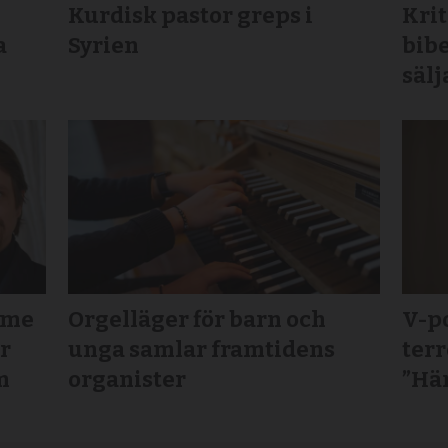
Kurdisk pastor greps i
Krit
a
Syrien
bibe
sälj
mme
Orgelläger för barn och
V-po
ör
unga samlar framtidens
terr
m
organister
”Här