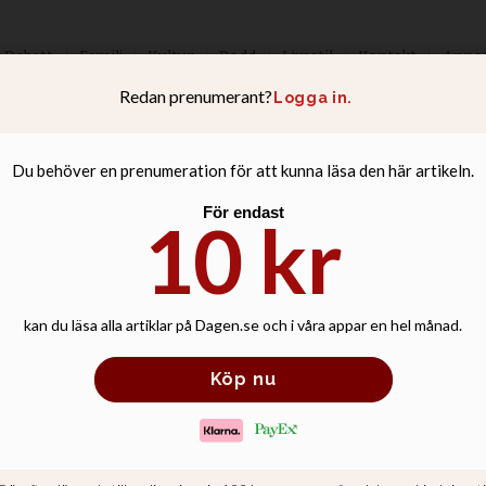
Debatt
Familj
Kultur
Podd
Livsstil
Kontakt
Anno
50 år Yonggi Cho