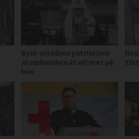
Rysk-ortodoxe patriarken:
Noos
Atombomben är ett svar på
Tikt
bön