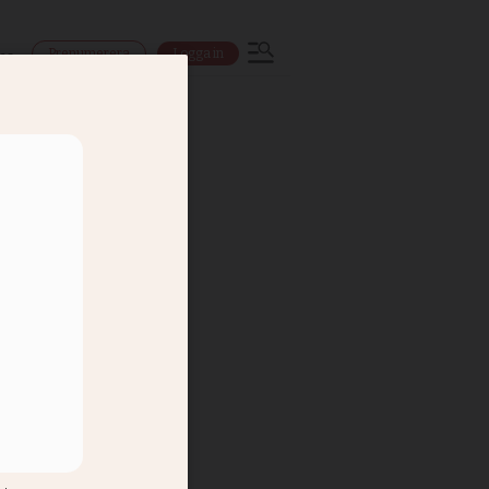
Prenumerera
Logga in
ns