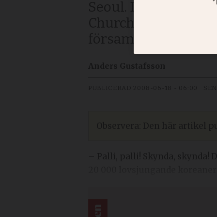
Seoul. Det är 50 år
Church, som med si
församling. Vid 72 å
Anders Gustafsson
PUBLICERAD
2008-06-18 - 06:00
SEN
Observera: Den här artikel pu
– Palli, palli! Skynda, skynda!
20 000 lovsjungande koreaner