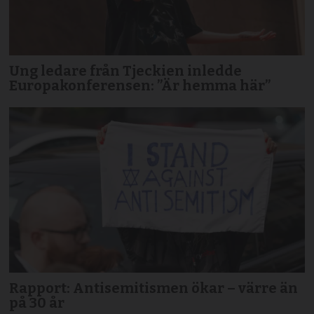
Ung ledare från Tjeckien inledde
Europakonferensen: ”Är hemma här”
Rapport: Antisemitismen ökar – värre än
på 30 år