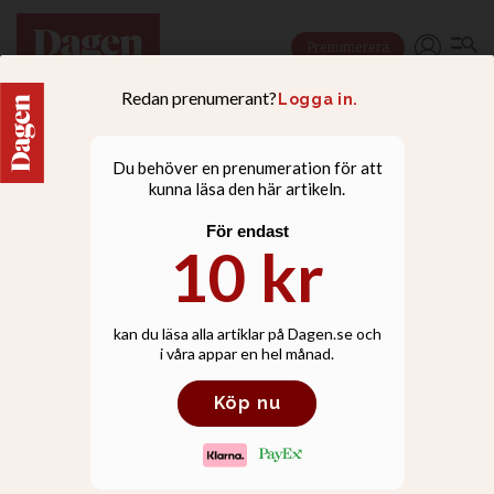
Prenumerera
NYHETER
Varannan svensk: Jag
tror på Gud