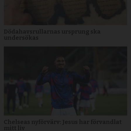
Dödahavsrullarnas ursprung ska
undersökas
Chelseas nyförvärv: Jesus har förvandlat
mitt liv