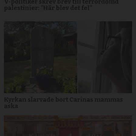
V-politiker skrev brev till terror­dömd
palestinier: ”Här blev det fel”
Kyrkan slarvade bort Carinas mammas
aska