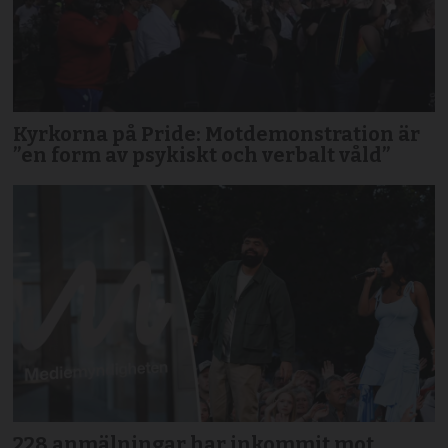
Kyrkorna på Pride: Motdemonstration är
”en form av psykiskt och verbalt våld”
228 anmälningar har inkommit mot