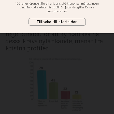
Nästan varannan svensk säger sig
tro på Gud. Det visar en stor
enkätundersökning.Men få av dem
går till kyrkan eller ber
regelbundet.För att kyrkan ska nå
dessa krävs nytänkande, menar tre
kristna profiler.