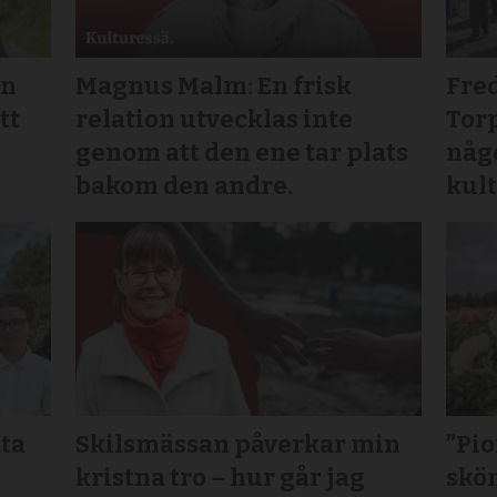
an
Magnus Malm: En frisk
Fre
tt
relation utvecklas inte
Tor
genom att den ene tar plats
någo
bakom den andre.
kul
sta
Skilsmässan påverkar min
”Pi
kristna tro – hur går jag
skö