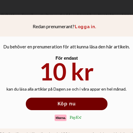
Debatt
Familj
Kultur
Podd
Livsstil
Kontakt
Anno
 jag hjälpa min 