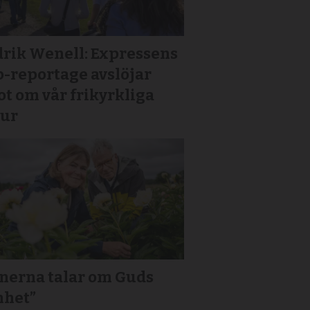
drik Wenell: Expressens
p-reportage avslöjar
t om vår frikyrkliga
tur
onerna talar om Guds
nhet”