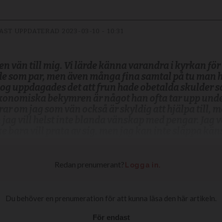
AST UPPDATERAD
2023-03-10 - 10:31
en vän till mig. Vi lärde känna varandra i kyrkan för
de som par, men även många fina samtal på tu man 
dog uppdagades det att frun hade obetalda skulder s
ekonomiska bekymren är något han ofta tar upp und
 om jag som vän också är skyldig att hjälpa till, me
ag vill helst inte blanda vänskap med pengar. Jag v
e bara vill prata av sig, men jag kan inte släppa kän