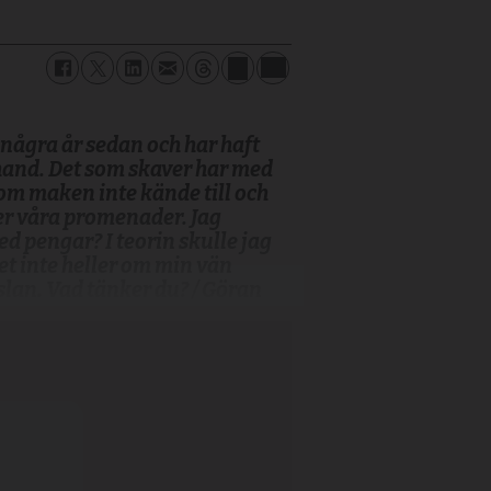
 några år sedan och har haft
hand. Det som skaver har med
om maken inte kände till och
er våra promenader. Jag
d pengar? I teorin skulle jag
et inte heller om min vän
slan. Vad tänker du? / Göran