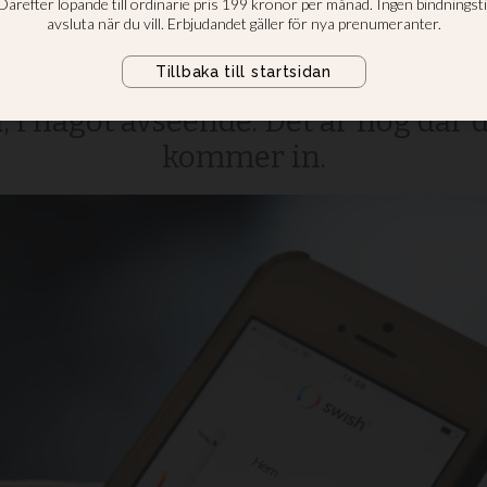
pengar?”
Ett av vänskapens tecken är just a
, i något avseende. Det är nog där
kommer in.