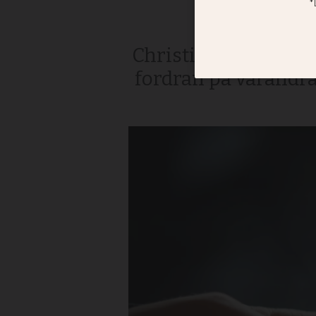
Christina Halldorf: 
fordran på varandra