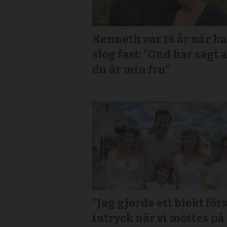
Kenneth var 16 år när h
slog fast: ”Gud har sagt a
du är min fru”
”Jag gjorde ett blekt för
intryck när vi möttes på