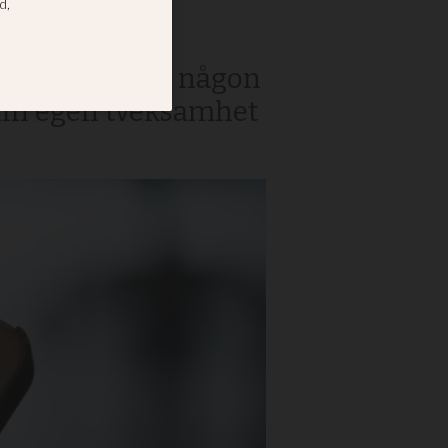
tt man inte har någon
 din egen tveksamhet