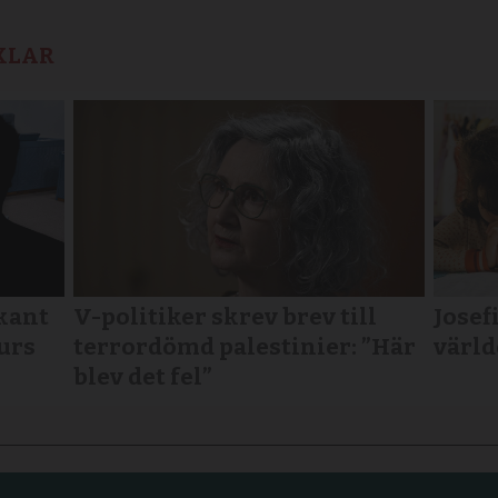
KLAR
kant
V-politiker skrev brev till
Josefi
urs
terror­dömd palestinier: ”Här
värld
blev det fel”