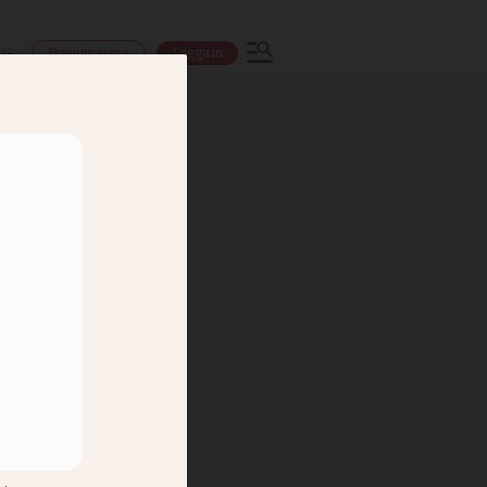
Prenumerera
Logga in
ns
vän med