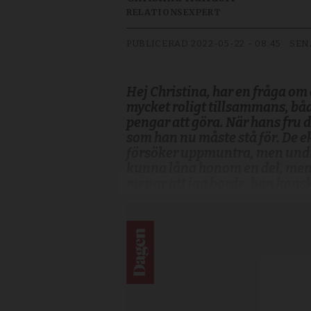
RELATIONSEXPERT
PUBLICERAD
2022-05-22 - 08:45
SEN
Hej Christina, har en fråga om 
mycket roligt tillsammans, bå
pengar att göra. När hans fru 
som han nu måste stå för. De 
försöker uppmuntra, men undrar
kunna låna honom en del, men j
menar att jag borde, han kansk