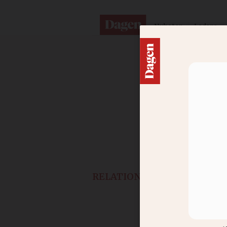
Nyheter
Ledare
RELATIONER
”Måste