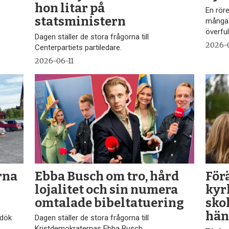
hon litar på
En rör
statsministern
många 
överful
Dagen ställer de stora frågorna till
2026-
Centerpartiets partiledare.
2026-06-11
rna
Ebba Busch om tro, hård
Förä
lojalitet och sin numera
kyr
omtalade bibeltatuering
sko
hän
 dök
Dagen ställer de stora frågorna till
Kristdemokraternas Ebba Busch