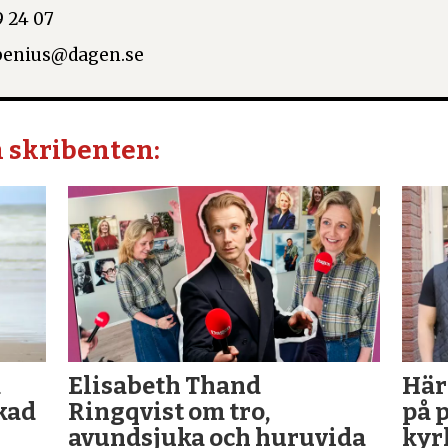
 24 07
abenius@dagen.se
n skribenten:
a
Elisabeth Thand
Här
skad
Ringqvist om tro,
på 
avundsjuka och huruvida
kyr