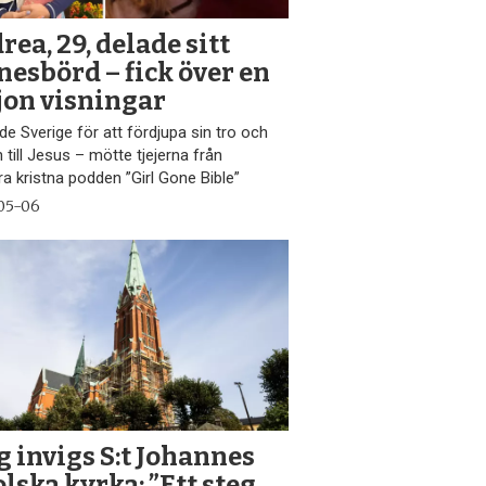
ea, 29, delade sitt
nesbörd – fick över en
jon visningar
e Sverige för att fördjupa sin tro och
n till Jesus – mötte tjejerna från
a kristna podden ”Girl Gone Bible”
05-06
g invigs S:t Johannes
lska kyrka: ”Ett steg