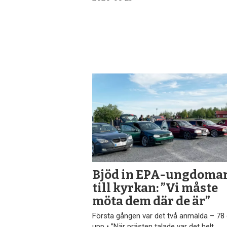
Bjöd in EPA-ungdoma
till kyrkan: ”Vi måste
möta dem där de är”
Första gången var det två anmälda – 78
upp • ”När prästen talade var det helt