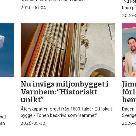
”Nu kom
2026-06-04
barn p
2026-
Nu invigs miljonbygget i
Jim
Varnhem: ”Historiskt
förl
unikt”
hem
Återskapat en orgel från 1600-talet • Ett lokalt
Dagen s
bygge • Tonen beskrivs som ”sammet”
Sverig
het
kan
2026-05-30
2026-