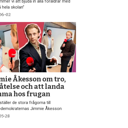
mer vi att bjuda in alla föräldrar med
å hela skolan”
06-02
mie Åkesson om tro,
åtelse och att landa
ma hos frugan
täller de stora frågorna till
edemokraternas Jimmie Åkesson
05-28