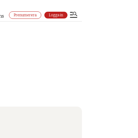
Prenumerera
Logga in
ns