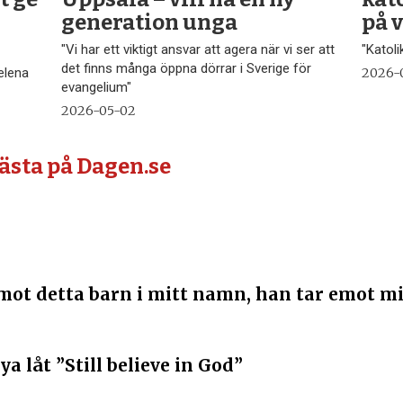
generation unga
på 
"Vi har ett viktigt ansvar att agera när vi ser att
"Katoli
det finns många öppna dörrar i Sverige för
elena
2026-
evangelium"
2026-05-02
lästa på Dagen.se
emot detta barn i mitt namn, han tar emot mi
ya låt ”Still believe in God”