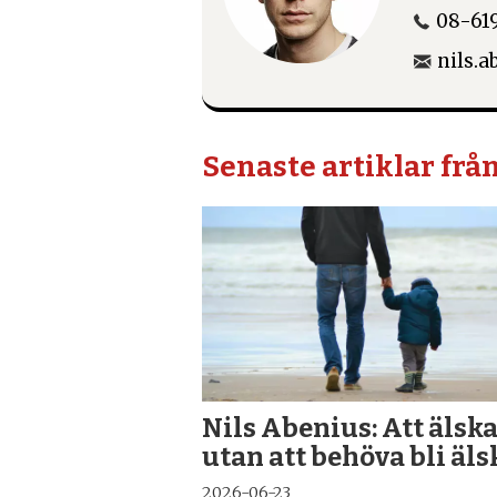
08-619
nils.
Senaste artiklar frå
Nils Abenius: Att älsk
utan att behöva bli äl
2026-06-23