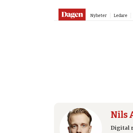
Nyheter
Ledare
Nils
Abenius
-
Dagen
Nils
Digital 