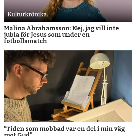
Malina Abrahamsson: Nej, jag vill inte
jubla för Jesus som under en
fotbollsmatch
”Tiden som mobbad var en del i min väg
mot Gud”