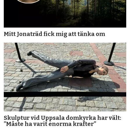
Mitt Jonaträd fick mig att tänka om
Skulptur vid Uppsala domkyrka har vält:
”Måste ha varit enorma krafter”