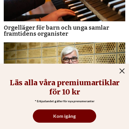
Orgelläger för barn och unga samlar
framtidens organister
Obegripligt varför jag ska be om ursäkt