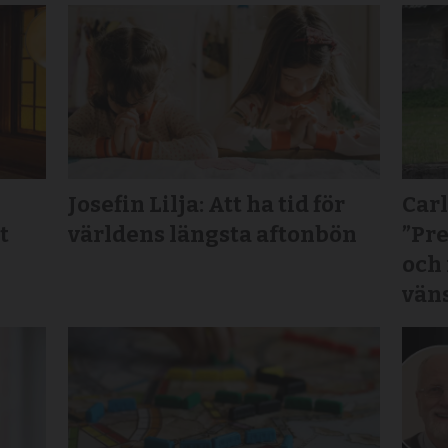
Josefin Lilja: Att ha tid för
Carl
t
världens längsta aftonbön
”Pr
och
vän