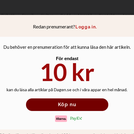
Debatt
Familj
Kultur
Podd
Livsstil
Kontakt
Anno
e av Kerstin Mar