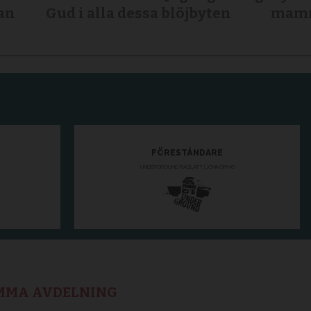
gan
Gud i alla dessa blöjbyten
mamm
AMMA AVDELNING