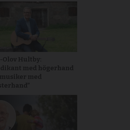
-Olov Hultby:
edikant med högerhand
 musiker med
sterhand”