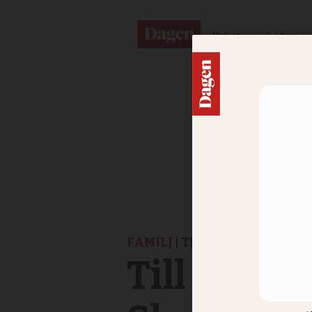
Nyheter
Ledare
FAMILJ |
TILL MINNE
Till minn