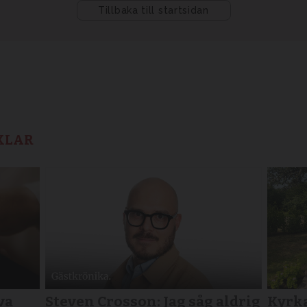
KLAR
va
Steven Crosson: Jag såg aldrig
Kyrka