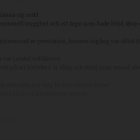
känna sig sedd
ionell trygghet och ett lugn som hade höjd, djup 
tresserad av prestation, hennes ingång var alltid f
var i stabil solidaritet
s på att kärleken är tålig och mild, utan avund, sk
när den som gav mig liv inte längre finns?
leva så att vi alltid henne minns:
 klass,
n som vår främsta kompass