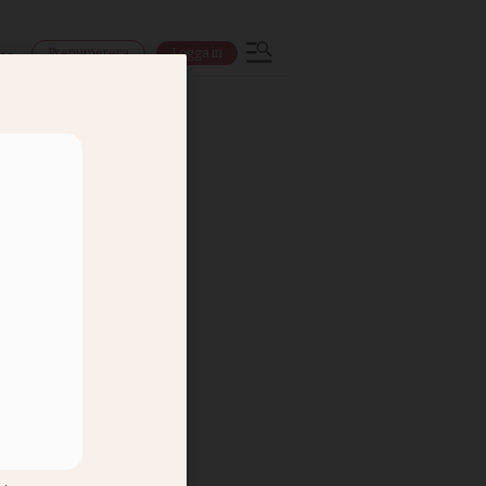
Prenumerera
Logga in
ns
ianne