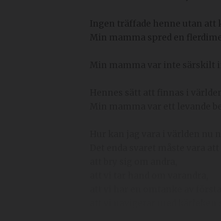
Ingen träffade henne utan att 
Min mamma spred en flerdimens
Min mamma var inte särskilt in
Hennes sätt att finnas i världen 
Min mamma var ett levande bevi
Hur kan jag vara i världen nu 
Det enda svaret måste vara att 
att bry sig om andra,
att vi tar hand om varandra,
att vi har en omtanke av första
att vi navigerar med kärleke