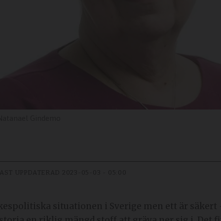
Natanael Gindemo
AST UPPDATERAD
2023-05-03 - 05:00
espolitiska situationen i Sverige men ett är säkert 
oria en riklig mängd stoff att gräva ner sig i. Det 