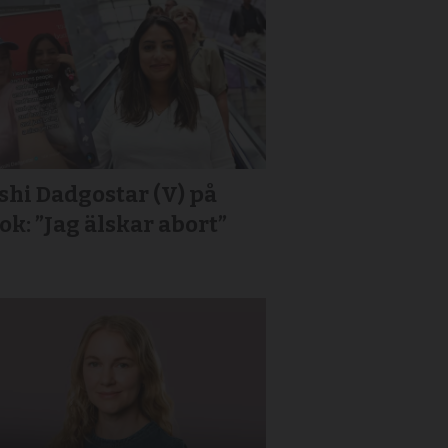
hi Dadgostar (V) på
ok: ”Jag älskar abort”