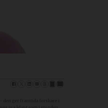
– den ger framtida forskare i
finns ju sådant som i stunden