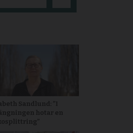
abeth Sandlund: ”I
längningen hotar en
osplittring”