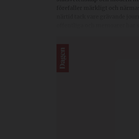
förefaller märkligt och närmast
närtid tack vare grävande journ
offentliga och memoarer har s