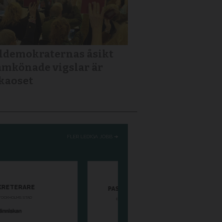
ldemokraternas åsikt
mkönade vigslar är
kaoset