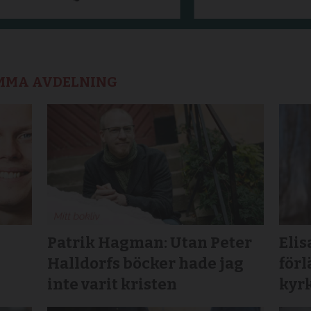
AMMA AVDELNING
Patrik Hagman: Utan Peter
Elis
Halldorfs böcker hade jag
för
inte varit kristen
kyrk