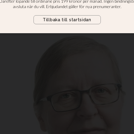
tation för att byta ut styrelsern
ver Elisabeth Sandlund.