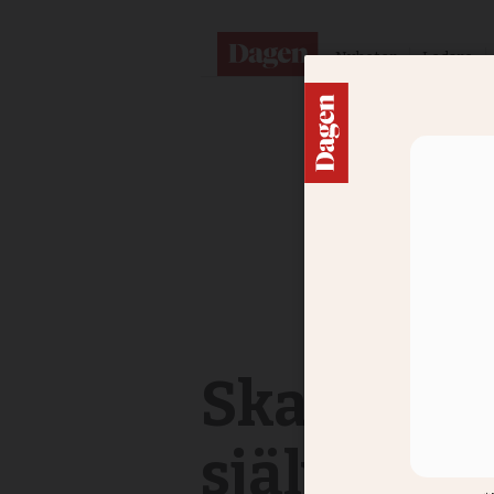
Nyheter
Ledare
Ska inte u
självstän