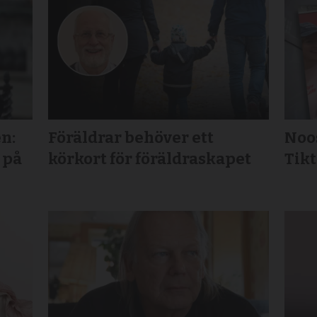
n:
Föräldrar behöver ett
Noos
 på
körkort för föräldraskapet
Tikt