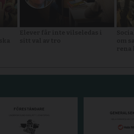
Elever får inte vilseledas i
Socia
nska
sitt val av tro
om sa
rena 