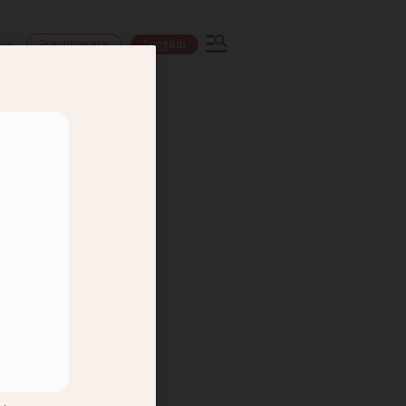
Prenumerera
Logga in
ns
a