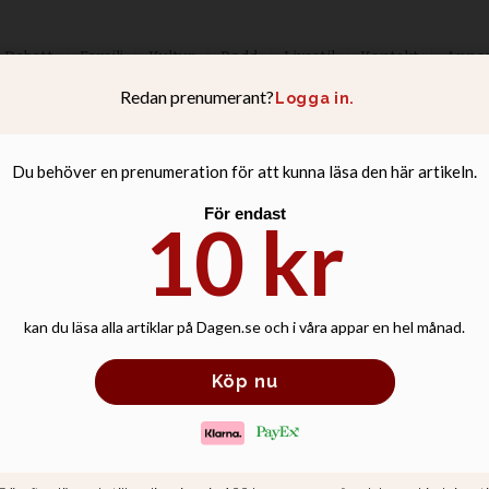
Debatt
Familj
Kultur
Podd
Livsstil
Kontakt
Anno
niversiteten var
diga längre?