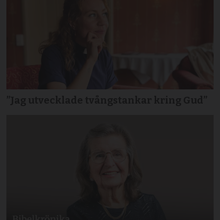
”Jag utvecklade tvångstankar kring Gud”