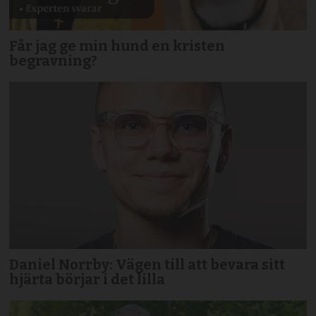
Får jag ge min hund en kristen
begravning?
Daniel Norrby: Vägen till att bevara sitt
hjärta börjar i det lilla