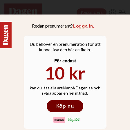
Prenumerera
LIVSSTIL
”Jag har kallats för en
vandrande motsägelse”