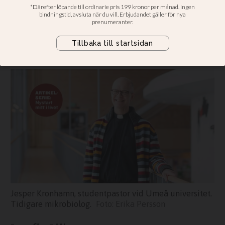
Jesper Kronhamn bytte bana efter
att ha varit universitetsforskare i
sjutton år. I dag älskar han att vara
pastor.
Jesper Kronhamn, studentpastor vid Umeå universitet.
Tidigare mikrobiolog.
Erika Persson