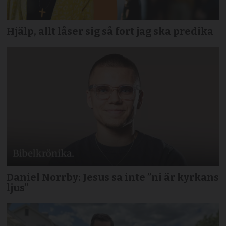
Hjälp, allt låser sig så fort jag ska predika
Daniel Norrby: Jesus sa inte ”ni är kyrkans
ljus”