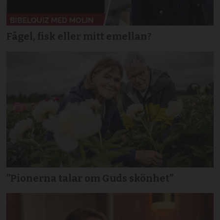
Fågel, fisk eller mitt emellan?
”Pionerna talar om Guds skönhet”