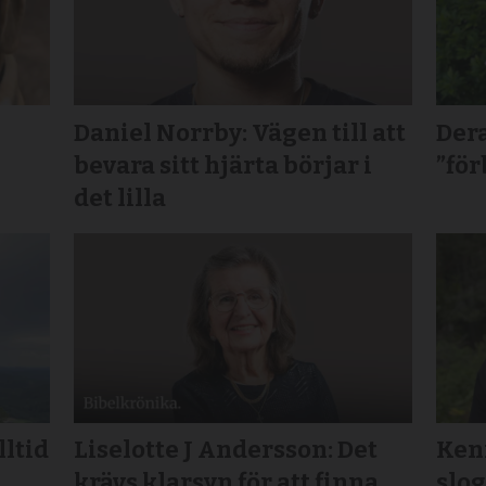
Daniel Norrby: Vägen till att
Dera
bevara sitt hjärta börjar i
”för
det lilla
lltid
Liselotte J Andersson: Det
Kenn
krävs klarsyn för att finna
slog