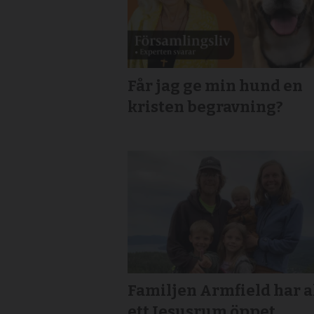
Får jag ge min hund en
kristen begravning?
Familjen Armfield har a
ett Jesusrum öppet