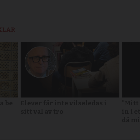
KLAR
a be
Elever får inte vilseledas i
”Mitt
sitt val av tro
in i e
då mi