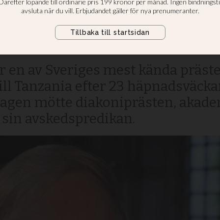
örsta kom bara tr
”
r en av Sveriges mest kända präste
ill Tanzania efter 23 häpnadsväckan
Dagen mötte diakoniprästen, akad
 sin avskedspredikan.