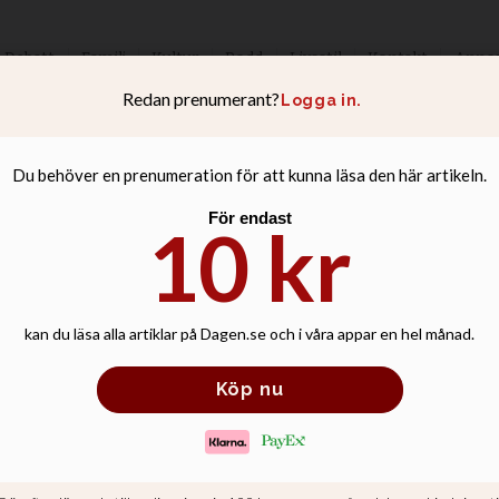
Debatt
Familj
Kultur
Podd
Livsstil
Kontakt
Anno
sista mässa i S:ta