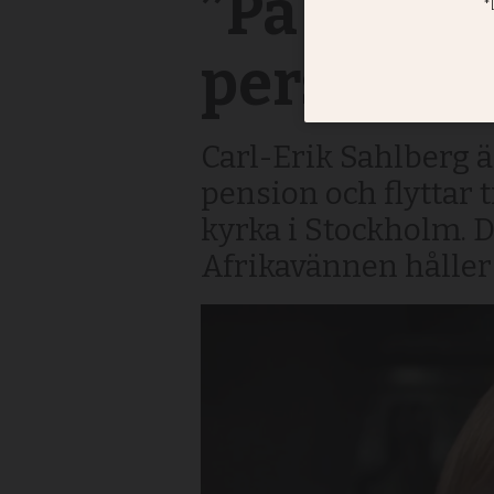
”På min f
personer
Carl-Erik Sahlberg ä
pension och flyttar t
kyrka i Stockholm. 
Afrikavännen håller