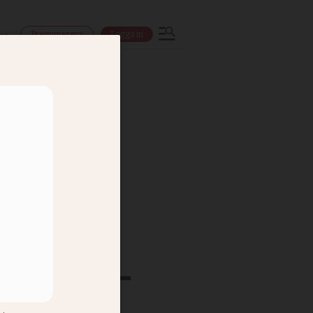
Prenumerera
Logga in
ns
 Clara -