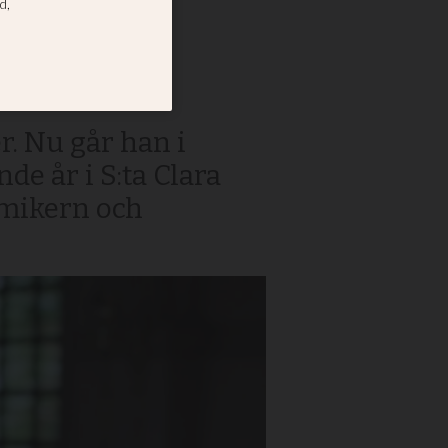
e
r. Nu går han i
de år i S:ta Clara
emikern och