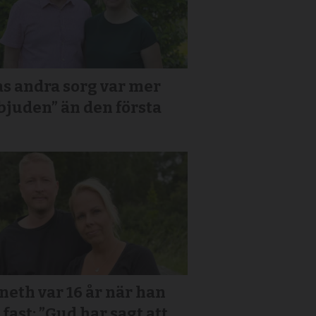
s andra sorg var mer
bjuden” än den första
eth var 16 år när han
 fast: ”Gud har sagt att