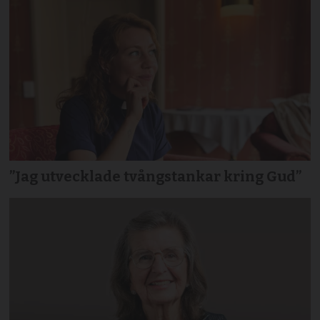
”Jag utvecklade tvångstankar kring Gud”