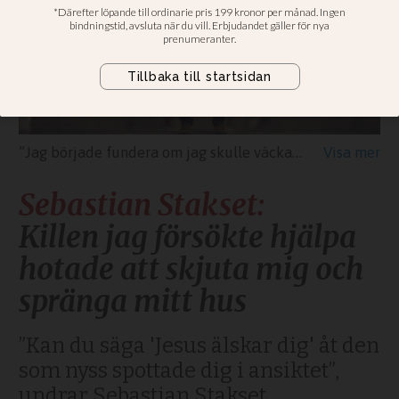
”Jag började fundera om jag skulle väcka familjen, behöver vi fly från vårt hem? Men i stället upplevde jag att jag skulle böja mina knän och be”, skriver Sebastian Stakset.
Sebastian Stakset:
Killen jag försökte hjälpa
hotade att skjuta mig och
spränga mitt hus
”Kan du säga 'Jesus älskar dig' åt den
som nyss spottade dig i ansiktet”,
undrar Sebastian Stakset.