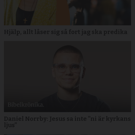
Hjälp, allt låser sig så fort jag ska predika
Daniel Norrby: Jesus sa inte ”ni är kyrkans
ljus”