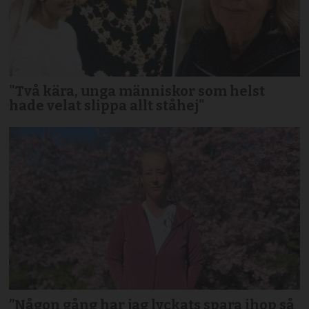
"Två kära, unga människor som helst
hade velat slippa allt ståhej"
”Någon gång har jag lyckats spara ihop så