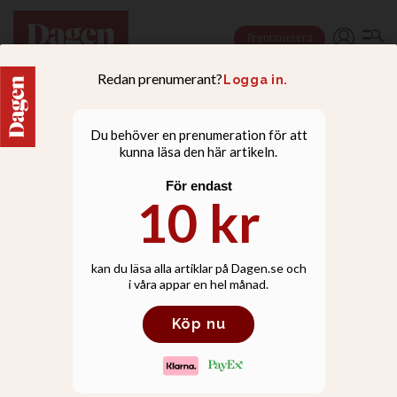
Prenumerera
NYHETER
SEA uppmanar:
Kyrkorna bör påverka