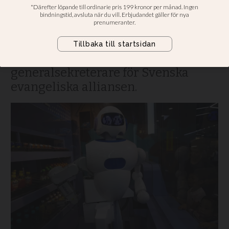
hur AI används
Kyrkorna måste vara vakna över
teknikens faror och möjligheter,
menar Olof Edsinger,
generalsekreterare för Svenska
evangeliska alliansen.