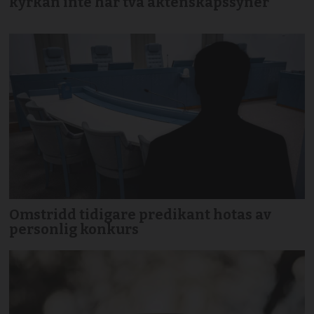
kyrkan inte har två äktenskapssyner
Omstridd tidigare predikant hotas av
personlig konkurs