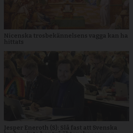
Nicenska trosbekännelsens vagga kan ha
hittats
Jesper Eneroth (S): Slå fast att Svenska