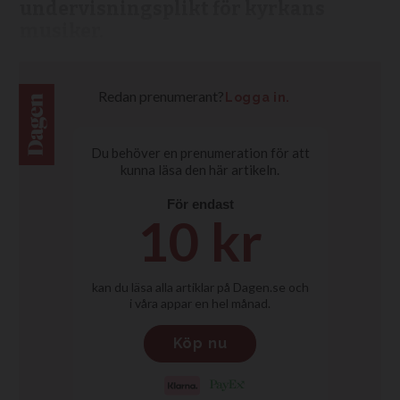
undervisningsplikt för kyrkans
musiker.