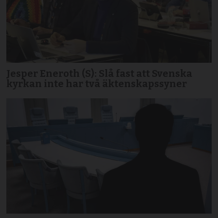
Jesper Eneroth (S): Slå fast att Svenska
kyrkan inte har två äktenskapssyner