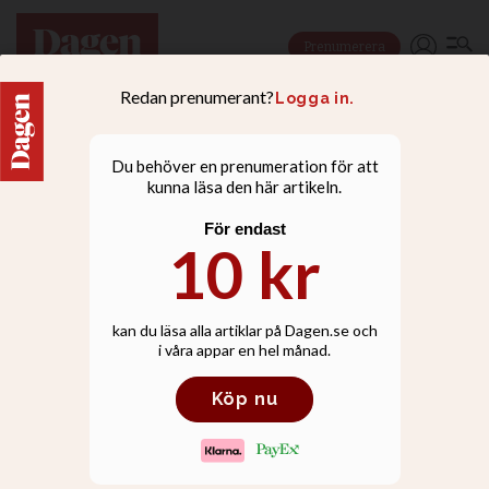
Prenumerera
NYHETER
Svenska kyrkans kamp:
Brist på organister en