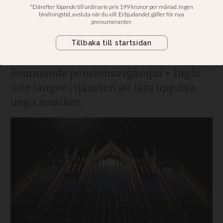
stor risk för yrkets
framtid
Oro bland kyrkomusikerna för
kommande pensionsavgångar • Ingår
inte längre i tjänsten att lära upp nya,
unga musiker.