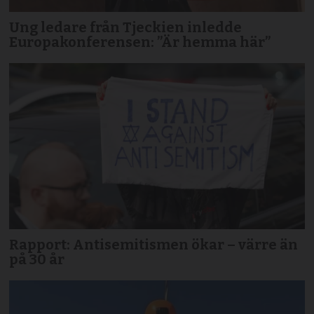
Ung ledare från Tjeckien inledde
Europakonferensen: ”Är hemma här”
Rapport: Antisemitismen ökar – värre än
på 30 år