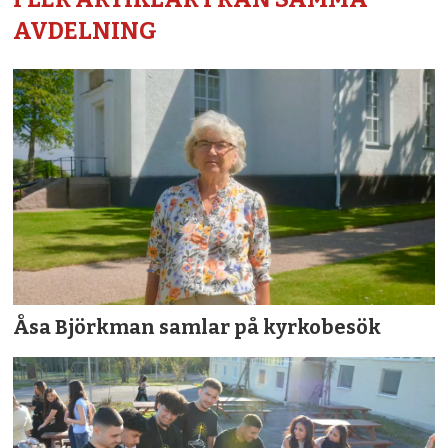
AVDELNING
Åsa Björkman samlar på kyrkobesök