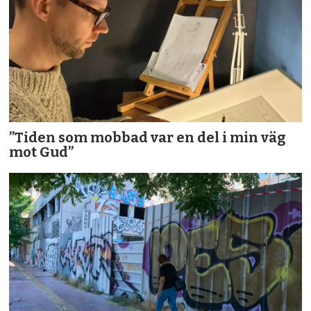
”Tiden som mobbad var en del i min väg
mot Gud”