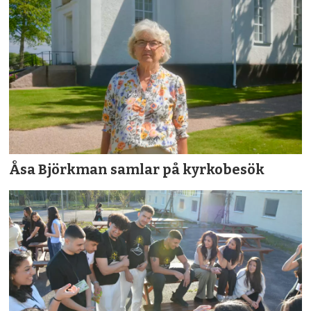
Åsa Björkman samlar på kyrkobesök