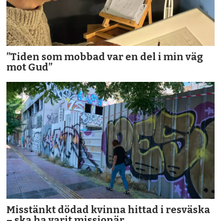
”Tiden som mobbad var en del i min väg
mot Gud”
Misstänkt dödad kvinna hittad i resväska
– ska ha varit missionär