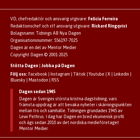
Lös korsord och sudoku
Kontakta annons
Om kakor (cookies)
Ladda ner Dagens appar
Dagen förklarar
Annonsera
Hantera kakor (cookies)
Dagens nyhetsbrev
Upphovsrätt och AI
Familjeannonser
VD, chefredaktör och ansvarig utgivare:
Felicia Ferreira
Dagen som taltidningen
Om Dagen
Se dödsannonser/minnesrum
Redaktionschef och stf ansvarig utgivare:
Rickard Ringqvist
Senaste numret av eDagen
Anmäl störande/felaktig annons
Bolagsnamn: Tidnings AB Nya Dagen
Dagens arkiv
Organisationsnummer: 556197-7025
Dagen är en del av Mentor Medier
Copyright Dagen © 2001-2025
Stötta Dagen
|
Jobba på Dagen
Följ oss:
Facebook
|
Instagram
|
Tiktok
|
Youtube
|
X
|
Linkedin
|
Bluesky
|
Mastodon
|
RSS
Dagen sedan 1945
Dagen är Sveriges största kristna dagstidning, vars
främsta uppdrag är att bevaka nyheter i skärningspunkten
mellan tro och samhälle. Tidningen grundades 1945 av
Lewi Pethrus. I dag har Dagen en bred ekumenisk profil
och ägs sedan 2010 av det nordiska medieföretaget
Mentor Medier.