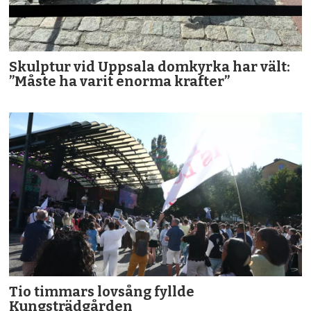
Skulptur vid Uppsala domkyrka har vält:
”Måste ha varit enorma krafter”
Tio timmars lovsång fyllde
Kungsträdgården