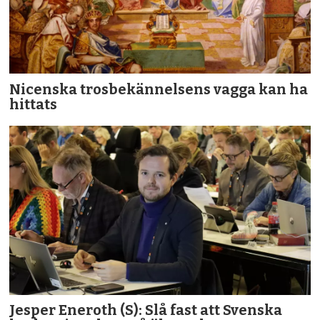
Nicenska trosbekännelsens vagga kan ha
hittats
Jesper Eneroth (S): Slå fast att Svenska