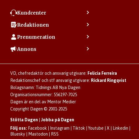
Kundcenter
Kontakta kundcenter
Redaktionen
Min sida
Kontakta redaktionen
Vanliga frågor
Prenumeration
Tipsa Dagen
Integritetspolicy
Bli prenumerant
Vill du debattera i Dagen?
Annons
Användarvillkor
Så skapar du ett konto
Lös korsord och sudoku
Kontakta annons
Om kakor (cookies)
Ladda ner Dagens appar
Dagen förklarar
Annonsera
Hantera kakor (cookies)
Dagens nyhetsbrev
Upphovsrätt och AI
Familjeannonser
VD, chefredaktör och ansvarig utgivare:
Felicia Ferreira
Dagen som taltidningen
Om Dagen
Se dödsannonser/minnesrum
Redaktionschef och stf ansvarig utgivare:
Rickard Ringqvist
Senaste numret av eDagen
Anmäl störande/felaktig annons
Bolagsnamn: Tidnings AB Nya Dagen
Dagens arkiv
Organisationsnummer: 556197-7025
Dagen är en del av Mentor Medier
Copyright Dagen © 2001-2025
Stötta Dagen
|
Jobba på Dagen
Följ oss:
Facebook
|
Instagram
|
Tiktok
|
Youtube
|
X
|
Linkedin
|
Bluesky
|
Mastodon
|
RSS