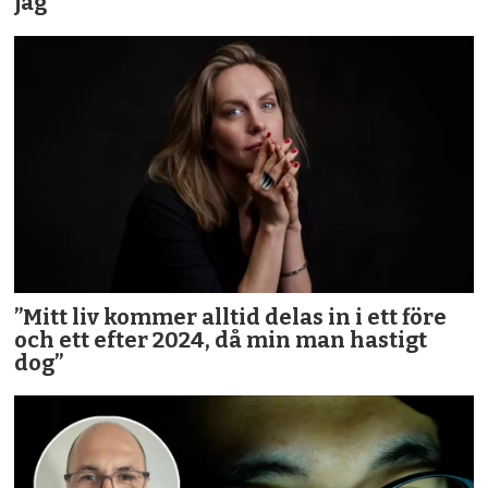
jag”
”Mitt liv kommer alltid delas in i ett före
och ett efter 2024, då min man hastigt
dog”