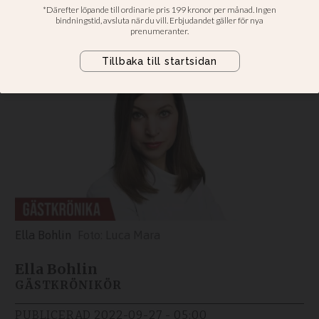
Snälla politiker – ge oss något mer
att bita i, skriver Ella Bohlin.
Ella Bohlin
Luca Mara
Ella Bohlin
GÄSTKRÖNIKÖR
PUBLICERAD
2022-09-27 - 05:00