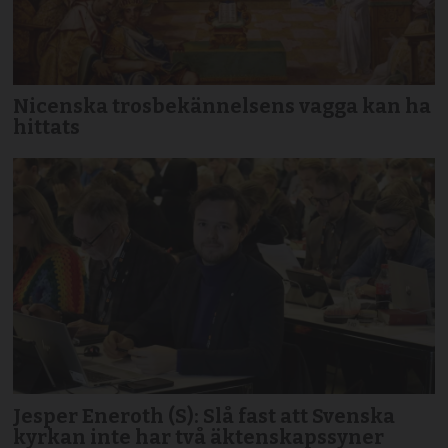
Nicenska trosbekännelsens vagga kan ha
hittats
Jesper Eneroth (S): Slå fast att Svenska
kyrkan inte har två äktenskapssyner