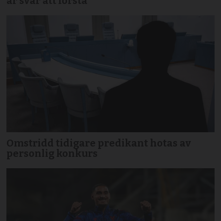
är svår att förstå
Omstridd tidigare predikant hotas av
personlig konkurs