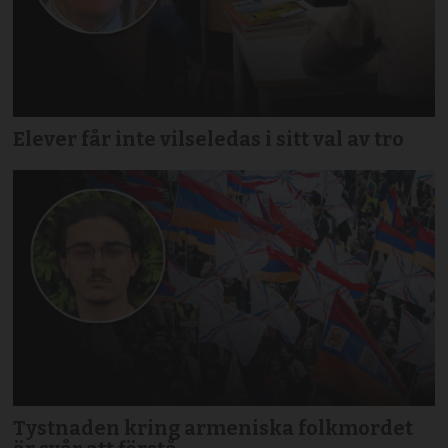
Elever får inte vilseledas i sitt val av tro
Tystnaden kring armeniska folkmordet