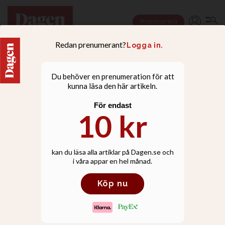
Prenumerera
GÄSTKRÖNIKA
Politiker, varför denna
fixering vid korv?