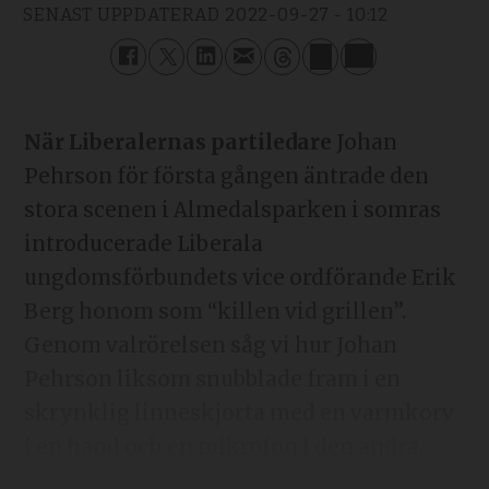
SENAST UPPDATERAD
2022-09-27 - 10:12
När Liberalernas partiledare
Johan
Pehrson för första gången äntrade den
stora scenen i Almedalsparken i somras
introducerade Liberala
ungdomsförbundets vice ordförande Erik
Berg honom som “killen vid grillen”.
Genom valrörelsen såg vi hur Johan
Pehrson liksom snubblade fram i en
skrynklig linneskjorta med en varmkorv
i en hand och en mikrofon i den andra.