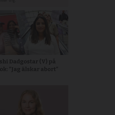
sar dig.
hi Dadgostar (V) på
ok: ”Jag älskar abort”