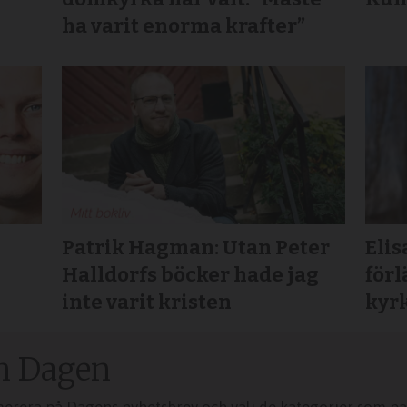
ha varit enorma krafter”
Patrik Hagman: Utan Peter
Elis
Halldorfs böcker hade jag
för
inte varit kristen
kyrk
n Dagen