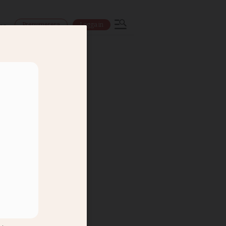
Prenumerera
Logga in
ns
amar