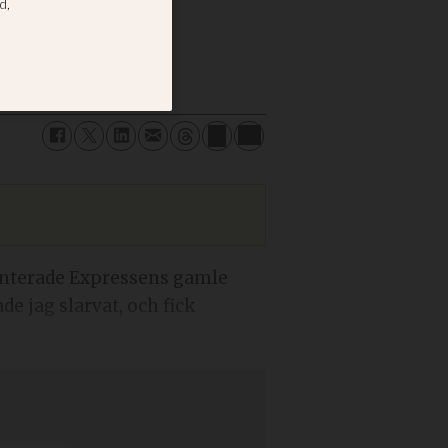
enterade Expressens gamle
e jag slarvat, och fick