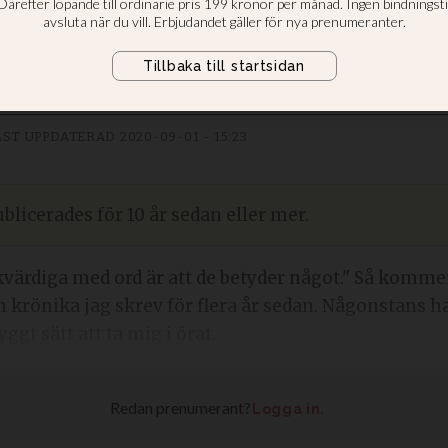
, som kan hjärtespråket, gå före.
ST UPPDATERAD
2020-09-01 - 15:23
blicerades för 10 år sedan eller mer.
värdiga med ord är att de betyder något." Så komm
 krönika jag skrev för flera år sedan. Någonstans had
gt sätt att ta mig i örat.