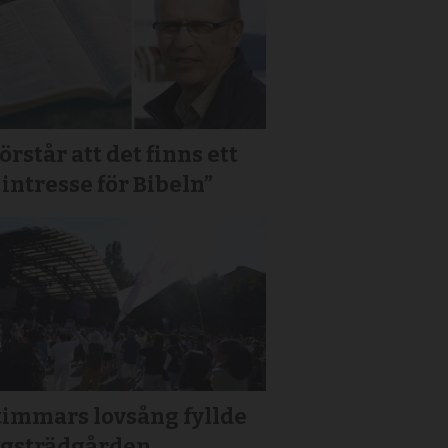
förstår att det finns ett
 intresse för Bibeln”
timmars lovsång fyllde
gsträdgården