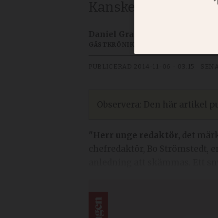
Kanske måste kyrkan
Daniel Grahn
GÄSTKRÖNIKÖR
PUBLICERAD
2014-11-06 - 03:15
SENA
Observera: Den här artikel pu
"Herr unge redaktör,
det märk
chefredaktör, Bo Strömstedt, en
anledning att skämmas. Ett snyg