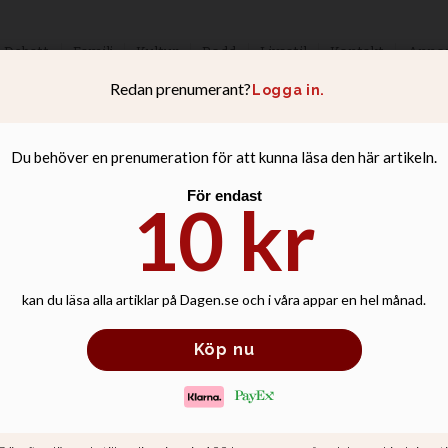
Debatt
Familj
Kultur
Podd
Livsstil
Kontakt
Anno
spränger budgetr