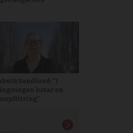
abeth Sandlund: ”I
längningen hotar en
osplittring”