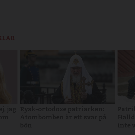
KLAR
, jag
Rysk-ortodoxe patriarken:
Patri
som
Atombomben är ett svar på
Halld
bön
inte 