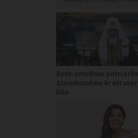
Skräddarsy ditt innehåll. Prenu
Rysk-ortodoxe patriarke
Atombomben är ett svar
bön