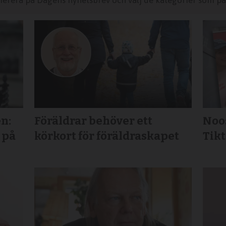
merera på Dagens nyhetsbrev och välj de kategorier som pas
n:
Föräldrar behöver ett
Noos
 på
körkort för föräldraskapet
Tikt