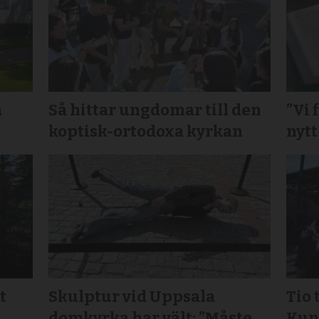
å
Så hittar ungdomar till den
”Vi 
koptisk-ortodoxa kyrkan
nytt
t
Skulptur vid Uppsala
Tio 
domkyrka har vält: ”Måste
Kun