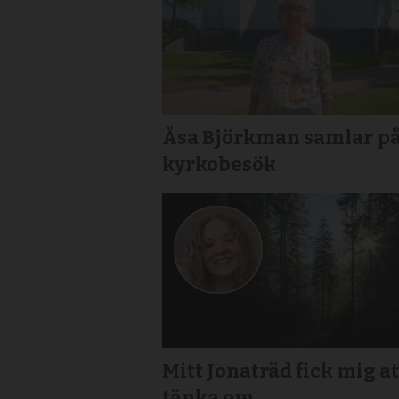
Åsa Björkman samlar p
kyrkobesök
Mitt Jonaträd fick mig at
tänka om