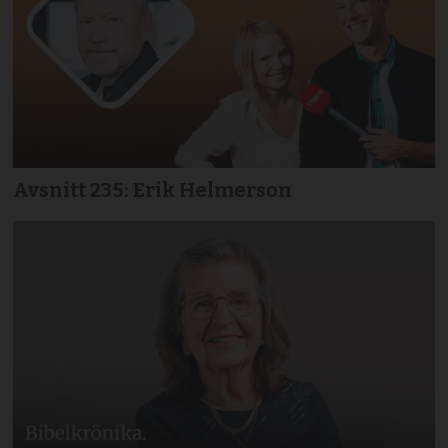
Avsnitt 235: Erik Helmerson