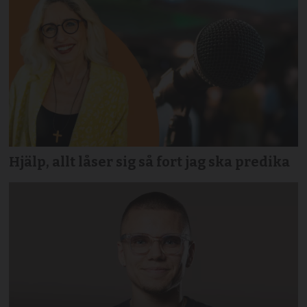
Hjälp, allt låser sig så fort jag ska predika