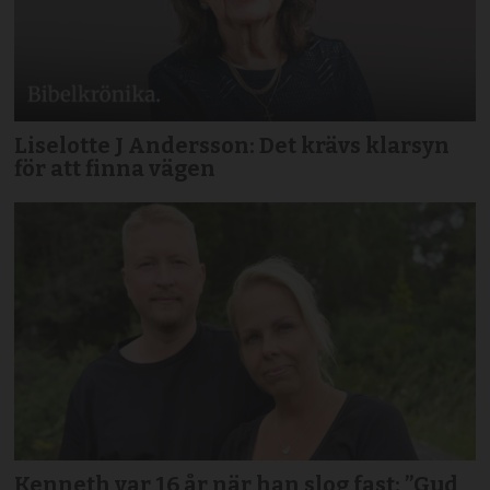
Liselotte J Andersson: Det krävs klarsyn
för att finna vägen
Kenneth var 16 år när han slog fast: ”Gud