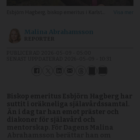
Esbjörn Hagberg, biskop emeritus i Karlstad stift, förlorade sin tro i tonåren, men återfann den efter att ha haft en mystik erfarenhet under en kvällspromenad.
Malina
Abrahamsson
REPORTER
PUBLICERAD
2026-05-09 - 05:00
SENAST UPPDATERAD
2026-05-09 - 10:31
Biskop emeritus Esbjörn Hagberg har
suttit i oräkneliga själavårds­samtal.
Än i dag tar han emot präster och
diakoner för själavård och
mentorskap. För Dagens Malina
Abrahamsson berättar han om