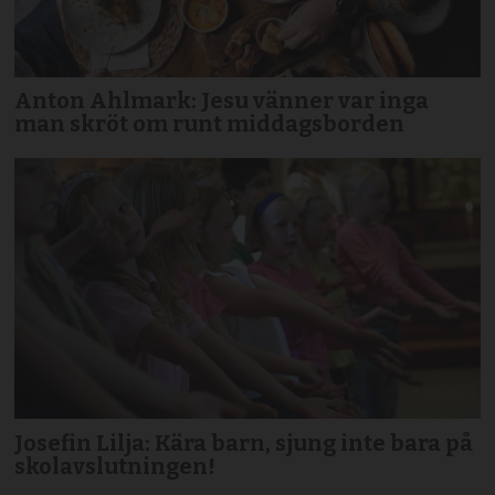
Anton Ahlmark: Jesu vänner var inga
man skröt om runt middagsborden
Josefin Lilja: Kära barn, sjung inte bara på
skolavslutningen!