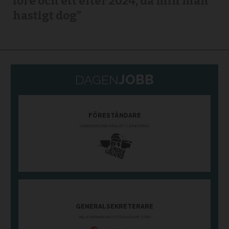
före och ett efter 2024, då min man
hastigt dog”