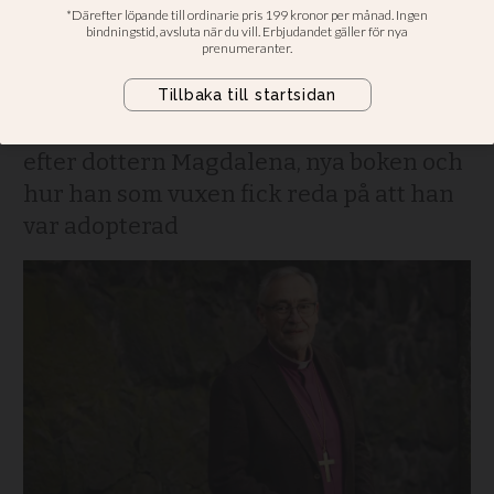
månader när vår dotter
blev svårt sjuk
Tidigare Karlstadbiskopen om sorgen
efter dottern Magdalena, nya boken och
hur han som vuxen fick reda på att han
var adopterad