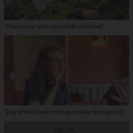
”Pionerna talar om Guds skönhet”
”Jag utvecklade tvångstankar kring Gud”