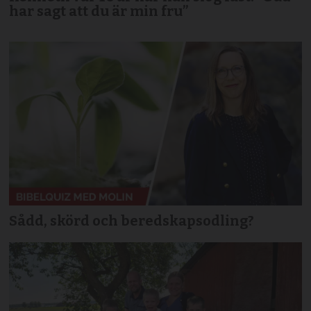
har sagt att du är min fru”
Sådd, skörd och beredskapsodling?