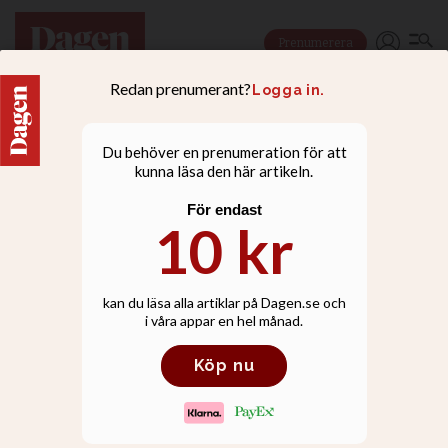
Prenumerera
LIVSSTIL
Esbjörn Hagberg: Jag
hade varit biskop i fem