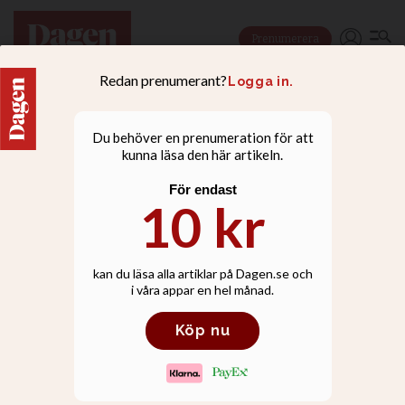
Prenumerera
LIVSSTIL
”Jag har en kallelse och
kan inte bli av med den”