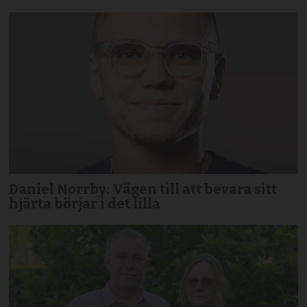
Daniel Norrby: Vägen till att bevara sitt
hjärta börjar i det lilla