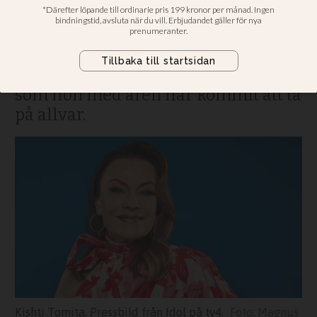
Omtumlande tid för sångcoachen
Kishti Tomita som inte längre får
vara med i Idol-juryn • Myntade
uttrycket “Hallelujah moment” - ord
som hon med åren har kommit att ta
på allvar.
Kishti Tomita. Pressbild från Idol på tv4.
Magnus