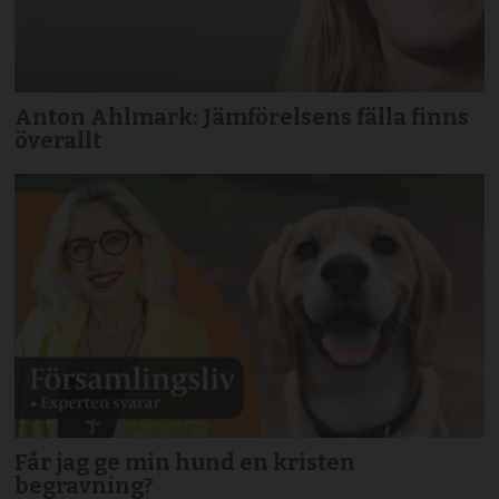
Anton Ahlmark: Jämförelsens fälla finns
överallt
Får jag ge min hund en kristen
begravning?