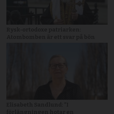
Rysk-ortodoxe patriarken:
Atombomben är ett svar på bön
Elisabeth Sandlund: ”I
förlängningen hotar en