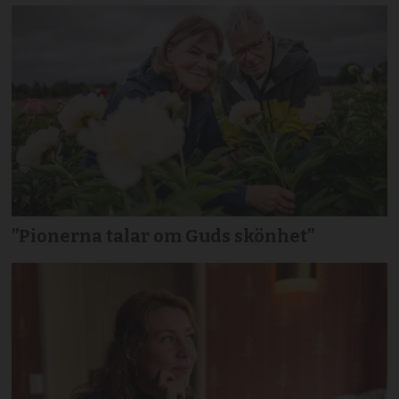
”Pionerna talar om Guds skönhet”