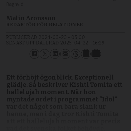
Ragnvid
Malin Aronsson
REDAKTÖR FÖR RELATIONER
PUBLICERAD
2024-03-23 - 05:00
SENAST UPPDATERAD
2025-04-22 - 16:29
Ett förhöjt ögonblick. Exceptionell
glädje. Så beskriver Kishti Tomita ett
hallelujah moment. När hon
myntade ordet i programmet “Idol”
var det något som bara slank ur
henne, men i dag tror Kishti Tomita
att ett hallelujah moment var precis
vad det svenska folket behövde.