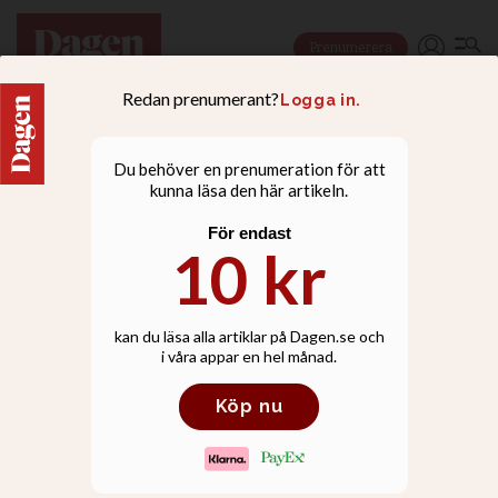
Prenumerera
NYHETER
KD-ledarens känga mot
S-förslaget