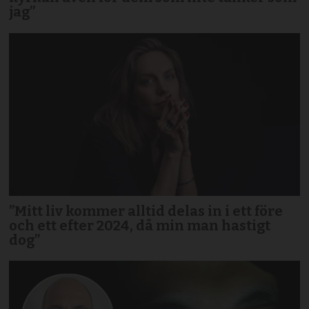
jag”
”Mitt liv kommer alltid delas in i ett före
och ett efter 2024, då min man hastigt
dog”