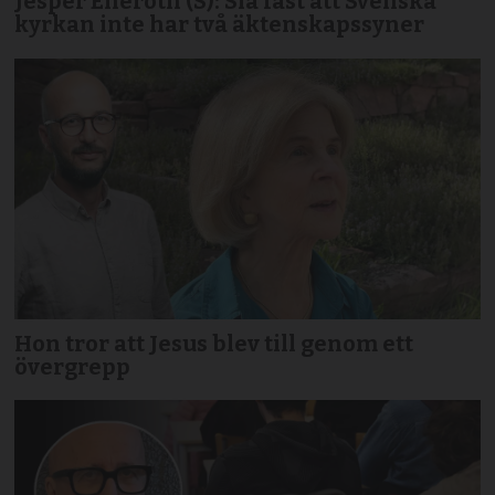
Jesper Eneroth (S): Slå fast att Svenska
kyrkan inte har två äktenskapssyner
Hon tror att Jesus blev till genom ett
övergrepp