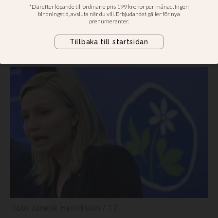
"Vi vill inte att Stefan Löfven och
Åsa Romson ska lägga vårt
familjepussel", skriver Ebba Busch
Thor.
Janerik Henriksson / TT