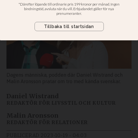
Dagens människa, podden där Daniel Wistrand och
Malin Aronsson pratar om tro med kända svenskar.
Daniel Wistrand
REDAKTÖR FÖR LIVSSTIL OCH KULTUR
Malin Aronsson
REDAKTÖR FÖR RELATIONER
PUBLICERAD
2023-10-19 - 04:03