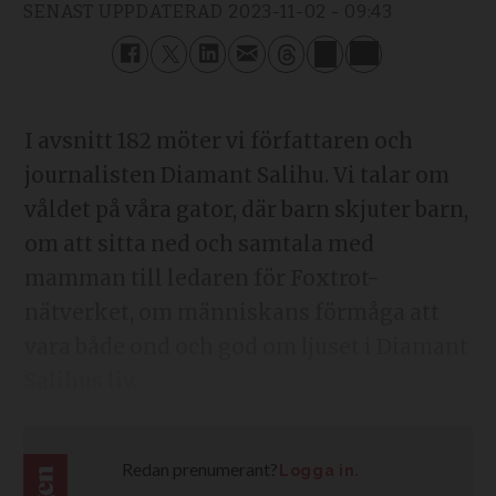
SENAST UPPDATERAD
2023-11-02 - 09:43
I avsnitt 182 möter vi författaren och
journalisten Diamant Salihu. Vi talar om
våldet på våra gator, där barn skjuter barn,
om att sitta ned och samtala med
mamman till ledaren för Foxtrot-
nätverket, om människans förmåga att
vara både ond och god om ljuset i Diamant
Salihus liv.