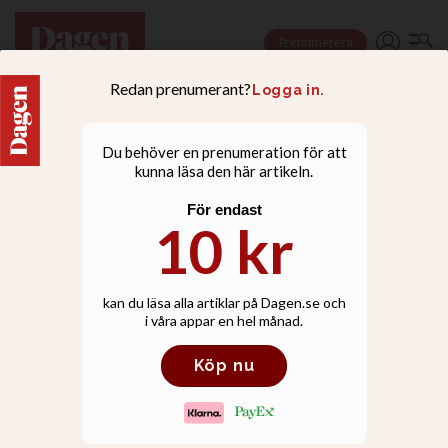
Prenumerera
DAGENS PODDAR
Avsnitt 182: Diamant
Salihu