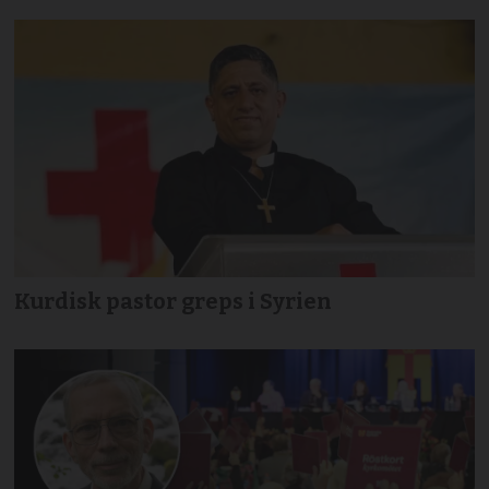
Kurdisk pastor greps i Syrien