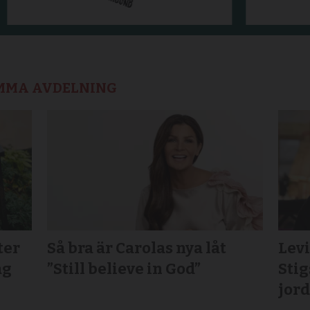
AMMA AVDELNING
ter
Så bra är Carolas nya låt
Lev
ag
”Still believe in God”
Sti
jord