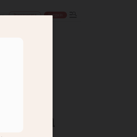
Prenumerera
Logga in
ns
lade om