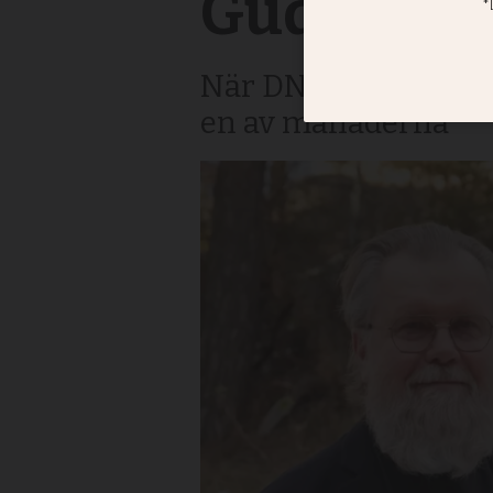
Gud
När DN sammanfattar
en av månaderna