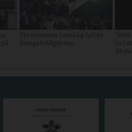
n:
Tio timmars lovsång fyllde
”Mitt
 på
Kungsträdgården
in i e
då mi