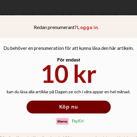
Debatt
Familj
Kultur
Podd
Livsstil
Kontakt
Anno
kulturkrig hand