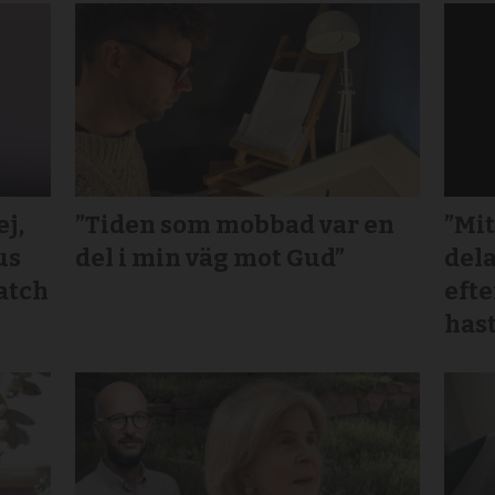
j,
”Tiden som mobbad var en
”Mit
us
del i min väg mot Gud”
dela
atch
efte
hast