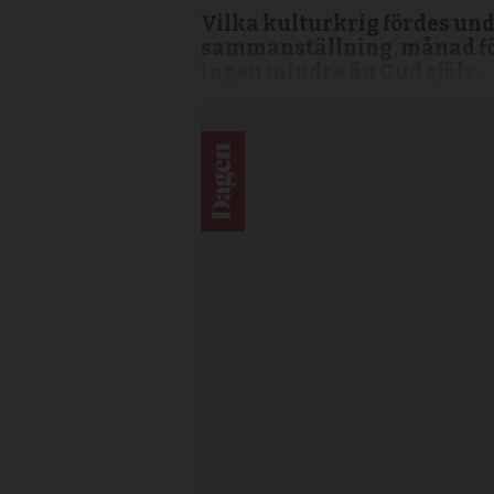
Vilka kulturkrig fördes und
sammanställning, månad för
ingen mindre än Gud själv.