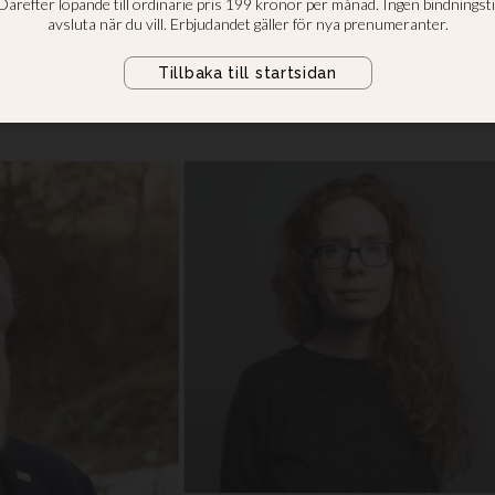
 året dyker gudsbild och bibelsy