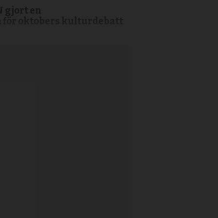
 gjort en
 för oktobers kulturdebatt