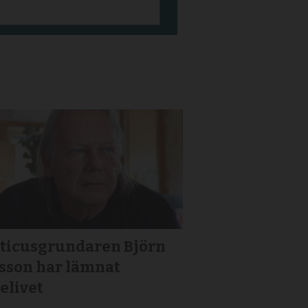
iticusgrundaren Björn
gsson har lämnat
elivet