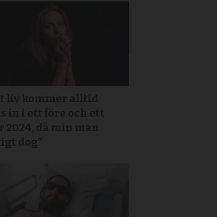
t liv kommer alltid
s in i ett före och ett
r 2024, då min man
igt dog”