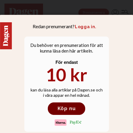
Prenumerera
KULTUR
”Ron Kenoly präglade
min barndom”