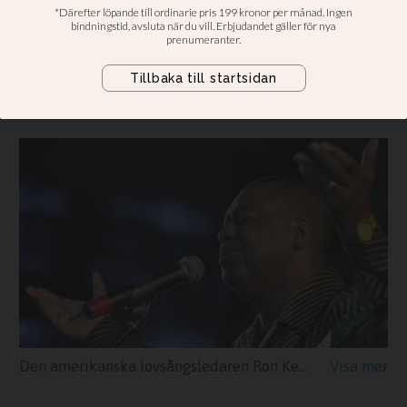
Musikskaparen Samuel Lundell efter
beskedet att den amerikanske
lovsångsledaren, som använde
Koinonia som band, har dött
Den amerikanska lovsångsledaren Ron Kenoly under ett framträdande i Indien, 2004.