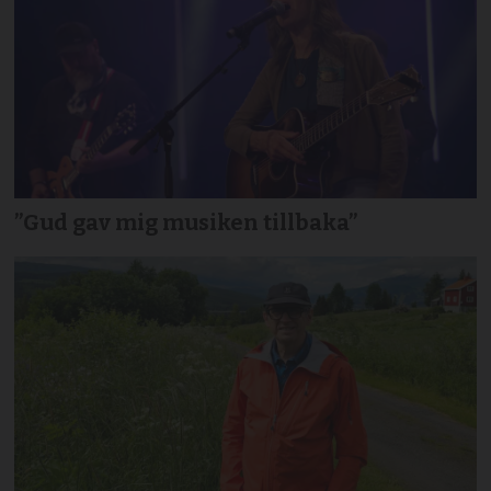
”Gud gav mig musiken tillbaka”