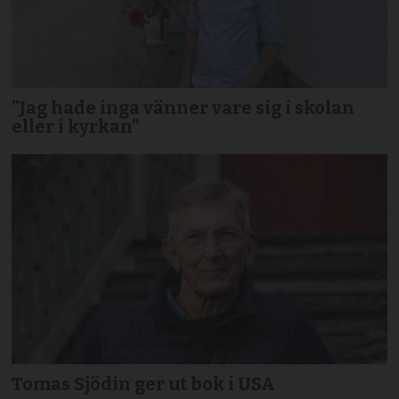
”Jag hade inga vänner vare sig i skolan
eller i kyrkan”
Tomas Sjödin ger ut bok i USA