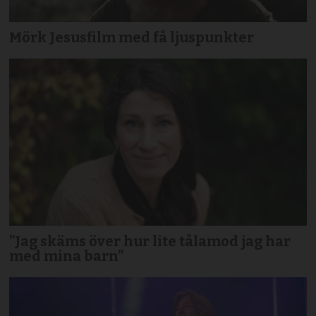
Mörk Jesusfilm med få ljuspunkter
”Jag skäms över hur lite tålamod jag har
med mina barn”