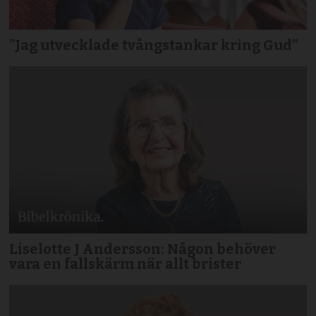
”Jag utvecklade tvångstankar kring Gud”
Liselotte J Andersson: Någon behöver
vara en fallskärm när allt brister