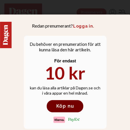
Prenumerera
LIVSSTIL
Joakim från
Antikrundan testar