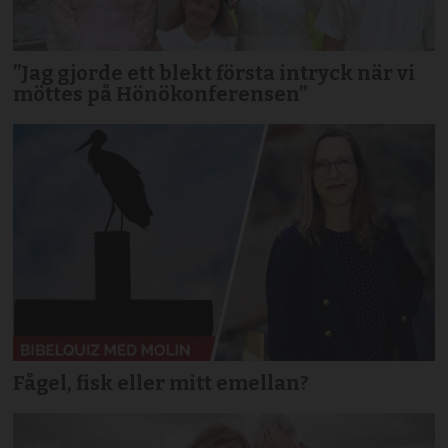
”Jag gjorde ett blekt första intryck när vi
möttes på Hönökonferensen”
Fågel, fisk eller mitt emellan?