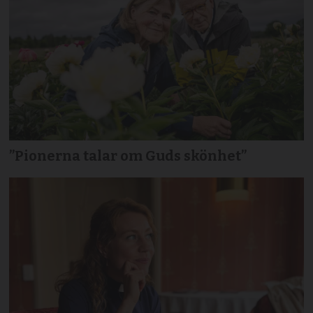
”Pionerna talar om Guds skönhet”