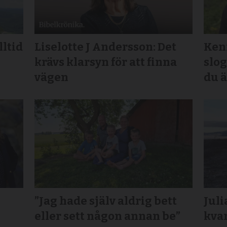
lltid
Liselotte J Andersson: Det
Kenn
krävs klarsyn för att finna
slog
vägen
du ä
”Jag hade själv aldrig bett
Juli
eller sett någon annan be”
kvar