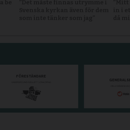
a be
”Det måste finnas utrymme i
”Mitt
Svenska kyrkan även för dem
in i e
som inte tänker som jag”
då mi