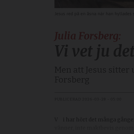
Jesus red på en åsna när han hyllade
Julia Forsberg:
Vi vet ju d
Men att Jesus sitter 
Forsberg
PUBLICERAD
2026-03-28 - 05:00
Vi har hört det många gånger: Jesus gör saker annorlunda, Guds rike är uppochned. Inte längre slavar utan
vänner, inte maktbevis genom 