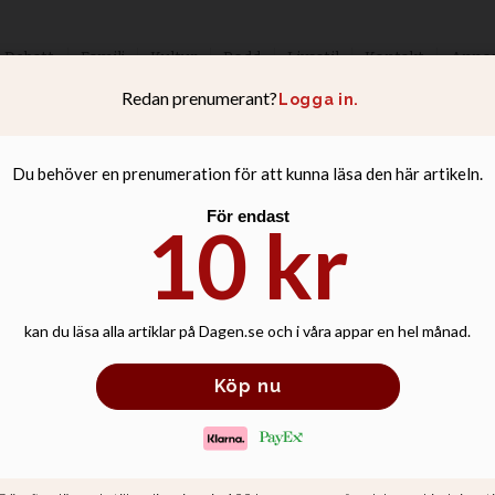
Debatt
Familj
Kultur
Podd
Livsstil
Kontakt
Anno