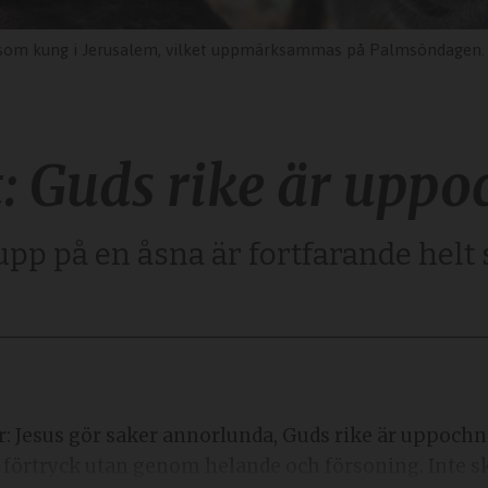
s som kung i Jerusalem, vilket uppmärksammas på Palmsöndagen.
et: Guds rike är upp
upp på en åsna är fortfarande helt s
förtryck utan genom helande och försoning. Inte s