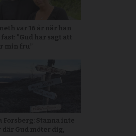
eth var 16 år när han
 fast: ”Gud har sagt att
r min fru”
a Forsberg: Stanna inte
 där Gud möter dig,