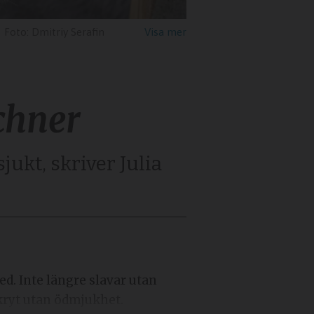
Dmitriy Serafin
ochner
jukt, skriver Julia
kryt utan ödmjukhet.