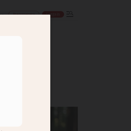
Prenumerera
Logga in
ns