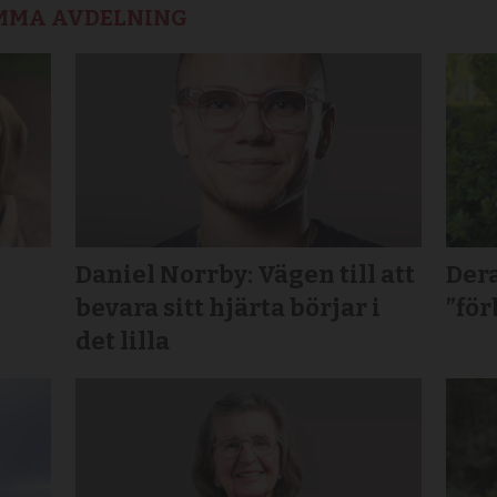
AMMA AVDELNING
Daniel Norrby: Vägen till att
Dera
bevara sitt hjärta börjar i
”för
det lilla