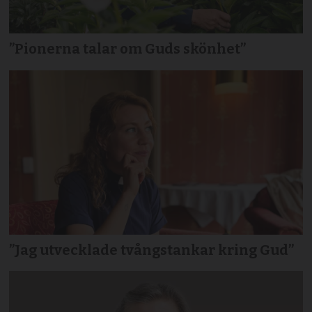
”Pionerna talar om Guds skönhet”
”Jag utvecklade tvångstankar kring Gud”