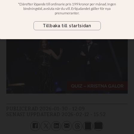
Minns du personerna och
arenasatsningarna?
PUBLICERAD
2026-01-30 - 12:09
SENAST UPPDATERAD
2026-02-12 - 15:52