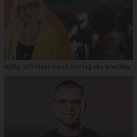
Hjälp, allt låser sig så fort jag ska predika