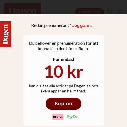
Prenumerera
QUIZ
Testa dina kunskaper om
kristna galor