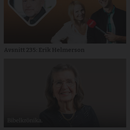
Avsnitt 235: Erik Helmerson