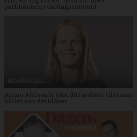
Eric, 82: Jag var en ”fylltratt” med
parkbänken i vardagsrummet
Anton Ahlmark: Fäst ditt ankare i det som
håller när det blåser