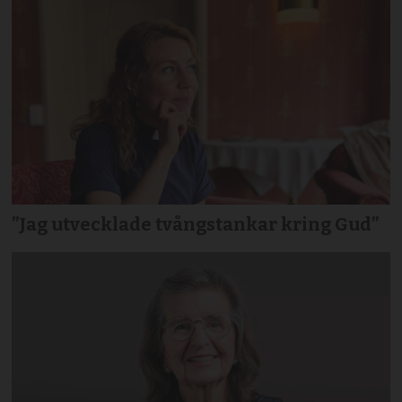
”Jag utvecklade tvångstankar kring Gud”