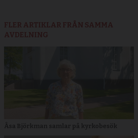
FLER ARTIKLAR FRÅN SAMMA
AVDELNING
Åsa Björkman samlar på kyrkobesök