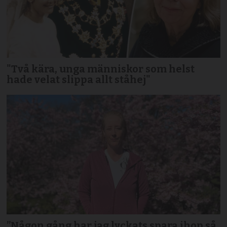
"Två kära, unga människor som helst
hade velat slippa allt ståhej"
”Någon gång har jag lyckats spara ihop så