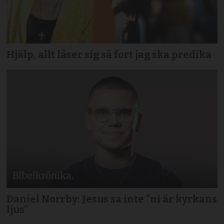
Hjälp, allt låser sig så fort jag ska predika
Daniel Norrby: Jesus sa inte ”ni är kyrkans
ljus”