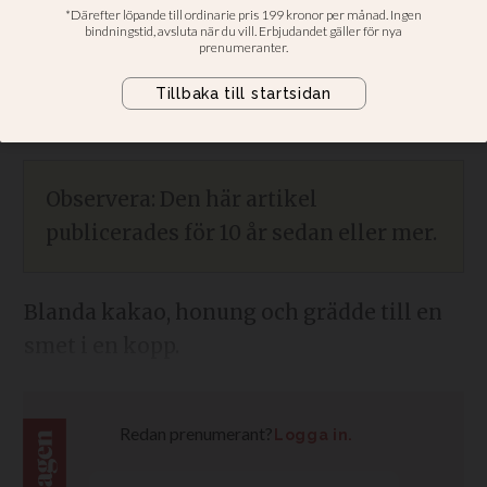
PUBLICERAD
2011-02-18 - 03:00
SENAST UPPDATERAD
2020-08-31 - 14:36
Observera: Den här artikel
publicerades för 10 år sedan eller mer.
Blanda kakao, honung och grädde till en
smet i en kopp.