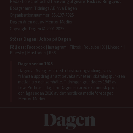
Se dödsannonser/minnesrum
Redaktionschef och stf ansvarig utgivare:
Rickard Ringqvist
Senaste numret av eDagen
Anmäl störande/felaktig annons
Bolagsnamn: Tidnings AB Nya Dagen
Dagens arkiv
Organisationsnummer: 556197-7025
Dagen är en del av Mentor Medier
Copyright Dagen © 2001-2025
Stötta Dagen
|
Jobba på Dagen
Följ oss:
Facebook
|
Instagram
|
Tiktok
|
Youtube
|
X
|
Linkedin
|
Bluesky
|
Mastodon
|
RSS
Dagen sedan 1945
Dagen är Sveriges största kristna dagstidning, vars
främsta uppdrag är att bevaka nyheter i skärningspunkten
mellan tro och samhälle. Tidningen grundades 1945 av
Lewi Pethrus. I dag har Dagen en bred ekumenisk profil
och ägs sedan 2010 av det nordiska medieföretaget
Mentor Medier.