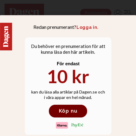
Prenumerera
BILAGOR
Torborgs varma choklad
Familjens hälsokokbok